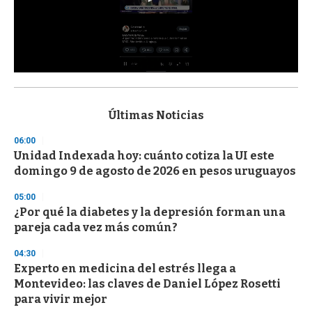
0
s
e
c
Últimas Noticias
o
n
06:00
d
Unidad Indexada hoy: cuánto cotiza la UI este
s
o
domingo 9 de agosto de 2026 en pesos uruguayos
f
3
05:00
3
s
¿Por qué la diabetes y la depresión forman una
e
pareja cada vez más común?
c
o
04:30
n
d
Experto en medicina del estrés llega a
s
Montevideo: las claves de Daniel López Rosetti
para vivir mejor