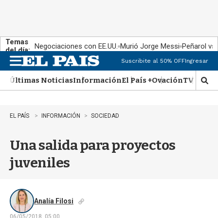
Temas
Negociaciones con EE.UU.
Murió Jorge Messi
Peñarol vs
del día:
Suscribite al 50% OFF
Ingresar
M
e
Últimas Noticias
Información
El País +
Ovación
TV Show
n
M
u
o
s
t
EL PAÍS
INFORMACIÓN
SOCIEDAD
r
a
Una salida para proyectos
r
b
juveniles
�
s
q
u
e
Analía Filosi
d
06/05/2018, 05:00