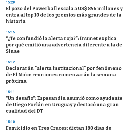
d
15:29
s
El pozo del Powerball escala a US$ 856 millones y
entra al top 10 de los premios más grandes de la
historia
15:15
“¿Te confundió la alerta roja?”: Inumet explica
por qué emitió una advertencia diferente a la de
Sinae
15:12
Declararán "alerta institucional" por fenómeno
de El Niño: reuniones comenzarán la semana
próxima
15:11
“Un desafío”: Espasandín asumió como ayudante
de Diego Forlán en Uruguay y destacó una gran
cualidad del DT
15:10
Femicidio en Tres Cruces: dictan 180 días de