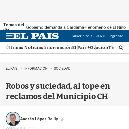
Temas del
Gobierno demanda a Cardama
Fenómeno de El Niño
día:
Suscribite al 50% OFF
Ingresar
M
e
Últimas Noticias
Información
El País +
Ovación
TV Show
n
M
u
o
s
t
EL PAÍS
INFORMACIÓN
SOCIEDAD
r
a
Robos y suciedad, al tope en
r
b
reclamos del Municipio CH
�
s
q
u
e
Andrés López Reilly
d
22/05/2018, 05:00