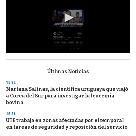
0
s
e
c
Últimas Noticias
o
n
15:32
d
Mariana Salinas, la científica uruguaya que viajó
s
o
a Corea del Sur para investigar la leucemia
f
bovina
3
3
s
15:31
e
UTE trabaja en zonas afectadas por el temporal
c
en tareas de seguridad y reposición del servicio
o
n