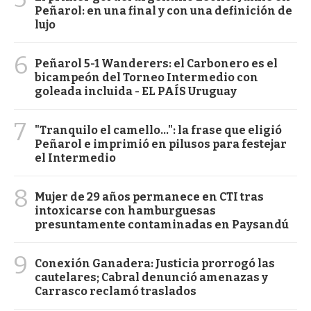
Peñarol: en una final y con una definición de
lujo
6
Peñarol 5-1 Wanderers: el Carbonero es el
bicampeón del Torneo Intermedio con
goleada incluida - EL PAÍS Uruguay
7
"Tranquilo el camello...": la frase que eligió
Peñarol e imprimió en pilusos para festejar
el Intermedio
8
Mujer de 29 años permanece en CTI tras
intoxicarse con hamburguesas
presuntamente contaminadas en Paysandú
9
Conexión Ganadera: Justicia prorrogó las
cautelares; Cabral denunció amenazas y
Carrasco reclamó traslados