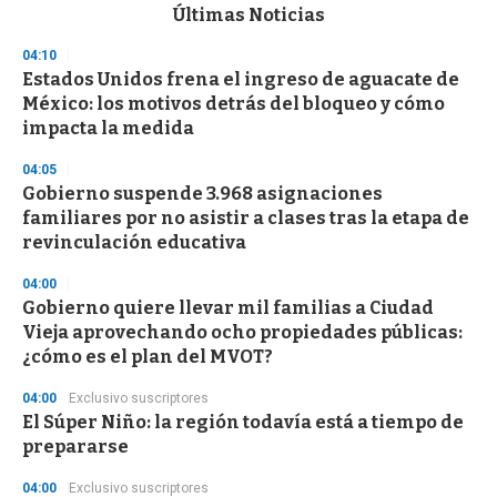
c
Últimas Noticias
o
n
04:10
d
Estados Unidos frena el ingreso de aguacate de
s
o
México: los motivos detrás del bloqueo y cómo
f
impacta la medida
3
3
s
04:05
e
Gobierno suspende 3.968 asignaciones
c
familiares por no asistir a clases tras la etapa de
o
n
revinculación educativa
d
s
04:00
Gobierno quiere llevar mil familias a Ciudad
Vieja aprovechando ocho propiedades públicas:
¿cómo es el plan del MVOT?
04:00
Exclusivo suscriptores
El Súper Niño: la región todavía está a tiempo de
prepararse
04:00
Exclusivo suscriptores