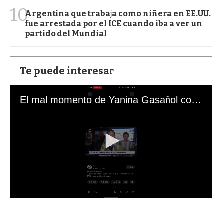
10
Argentina que trabaja como niñera en EE.UU.
fue arrestada por el ICE cuando iba a ver un
partido del Mundial
Te puede interesar
El mal momento de Yanina Gasañol con un hincha argentino en "Subrayado"
0
s
e