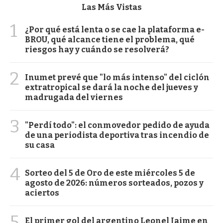
Las Más Vistas
1
¿Por qué está lenta o se cae la plataforma e-
BROU, qué alcance tiene el problema, qué
riesgos hay y cuándo se resolverá?
2
Inumet prevé que "lo más intenso" del ciclón
extratropical se dará la noche del jueves y
madrugada del viernes
3
"Perdí todo": el conmovedor pedido de ayuda
de una periodista deportiva tras incendio de
su casa
4
Sorteo del 5 de Oro de este miércoles 5 de
agosto de 2026: números sorteados, pozos y
aciertos
5
El primer gol del argentino Leonel Jaime en