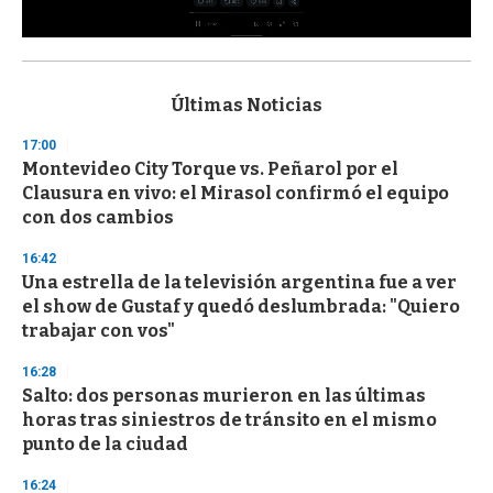
0
s
e
c
Últimas Noticias
o
n
17:00
d
Montevideo City Torque vs. Peñarol por el
s
o
Clausura en vivo: el Mirasol confirmó el equipo
f
con dos cambios
3
3
s
16:42
e
Una estrella de la televisión argentina fue a ver
c
el show de Gustaf y quedó deslumbrada: "Quiero
o
n
trabajar con vos"
d
s
16:28
Salto: dos personas murieron en las últimas
horas tras siniestros de tránsito en el mismo
punto de la ciudad
16:24