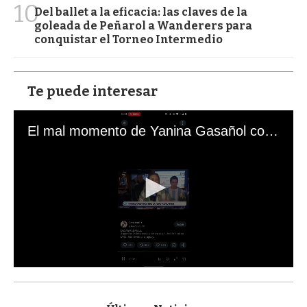
10
Del ballet a la eficacia: las claves de la
goleada de Peñarol a Wanderers para
conquistar el Torneo Intermedio
Te puede interesar
El mal momento de Yanina Gasañol con un hincha argentino en "Subrayado"
0
s
e
c