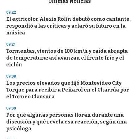
Últimas Noticias
o
n
09:22
d
El extricolor Alexis Rolín debutó como cantante,
s
o
respondió a las críticas y aclaró su futuro en la
f
música
3
3
s
09:21
e
Tormentas, vientos de 100 km/h y caída abrupta
c
de temperatura: así avanzan el frente frío y el
o
n
ciclón
d
s
09:08
Los precios elevados que fijó Montevideo City
Torque para recibir a Peñarol en el Charrúa por
el Torneo Clausura
09:00
Por qué algunas personas lloran durante una
discusión y qué revela esa reacción, según una
psicóloga