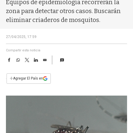
a
Equipos de epidemiología recorrerán la
zona para detectar otros casos. Buscarán
eliminar criaderos de mosquitos.
27/04/2025, 17:59
Compartir esta noticia
F
W
T
L
E
a
h
w
i
m
c
a
i
n
a
e
t
t
k
i
+
Agregar El País en
b
s
t
e
l
o
A
e
d
o
p
r
I
k
p
n