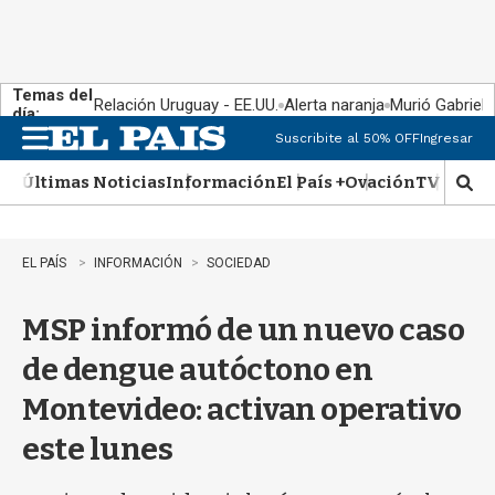
Temas del
Relación Uruguay - EE.UU.
Alerta naranja
Murió Gabriel 
día:
Suscribite al 50% OFF
Ingresar
M
e
Últimas Noticias
Información
El País +
Ovación
TV Show
n
M
u
o
s
t
EL PAÍS
INFORMACIÓN
SOCIEDAD
r
a
MSP informó de un nuevo caso
r
b
de dengue autóctono en
�
s
Montevideo: activan operativo
q
u
este lunes
e
d