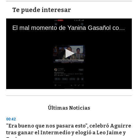
Te puede interesar
El mal momento de Yanina Gasañol con un hincha argentino en "Subrayado"
0
s
e
c
Últimas Noticias
o
n
00:42
d
"Era bueno que nos pasara esto", celebró Aguirre
s
o
tras ganar el Intermedio y elogió a Leo Jaime y
f