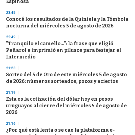
Espinosa
3
3
s
23:45
e
Conocé los resultados de la Quiniela y la Tómbola
c
nocturna del miércoles 5 de agosto de 2026
o
n
d
22:49
s
"Tranquilo el camello...": la frase que eligió
Peñarol e imprimió en pilusos para festejar el
Intermedio
21:53
Sorteo del 5 de Oro de este miércoles 5 de agosto
de 2026: números sorteados, pozos y aciertos
21:19
Esta es la cotización del dólar hoy en pesos
uruguayos al cierre del miércoles 5 de agosto de
2026
21:16
¿Por qué está lenta o se cae la plataforma e-