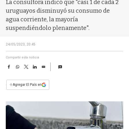
a
La consultora indicó que "casi 1 de cada 2
uruguayos disminuyó su consumo de
agua corriente, la mayoría
suspendiéndolo plenamente".
24/05/2023, 20:45
Compartir esta noticia
F
W
T
L
E
a
h
w
i
m
c
a
i
n
a
e
t
t
k
i
+
Agregar El País en
b
s
t
e
l
o
A
e
d
o
p
r
I
k
p
n