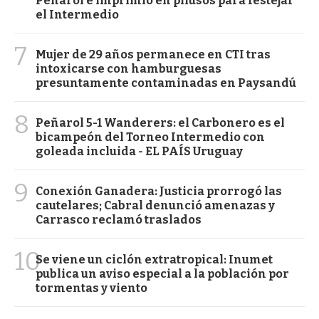
Peñarol e imprimió en pilusos para festejar
el Intermedio
7
Mujer de 29 años permanece en CTI tras
intoxicarse con hamburguesas
presuntamente contaminadas en Paysandú
8
Peñarol 5-1 Wanderers: el Carbonero es el
bicampeón del Torneo Intermedio con
goleada incluida - EL PAÍS Uruguay
9
Conexión Ganadera: Justicia prorrogó las
cautelares; Cabral denunció amenazas y
Carrasco reclamó traslados
10
Se viene un ciclón extratropical: Inumet
publica un aviso especial a la población por
tormentas y viento