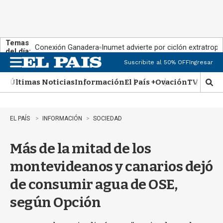
Temas
Conexión Ganadera
Inumet advierte por ciclón extratropi
del día:
Suscribite al 50% OFF
Ingresar
M
e
Últimas Noticias
Información
El País +
Ovación
TV Show
n
M
u
o
s
t
EL PAÍS
INFORMACIÓN
SOCIEDAD
r
a
Más de la mitad de los
r
b
montevideanos y canarios dejó
�
s
de consumir agua de OSE,
q
u
según Opción
e
d