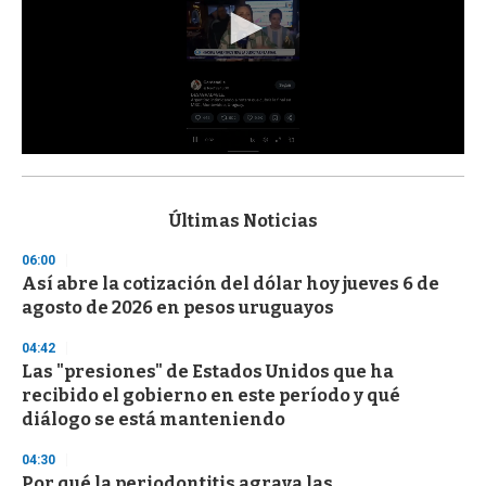
0
s
e
c
Últimas Noticias
o
n
06:00
d
Así abre la cotización del dólar hoy jueves 6 de
s
o
agosto de 2026 en pesos uruguayos
f
3
04:42
3
s
Las "presiones" de Estados Unidos que ha
e
recibido el gobierno en este período y qué
c
diálogo se está manteniendo
o
n
d
04:30
s
Por qué la periodontitis agrava las