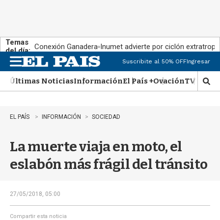
Temas
Conexión Ganadera
Inumet advierte por ciclón extratropi
del día:
Suscribite al 50% OFF
Ingresar
M
e
Últimas Noticias
Información
El País +
Ovación
TV Show
n
M
u
o
s
t
EL PAÍS
INFORMACIÓN
SOCIEDAD
r
a
La muerte viaja en moto, el
r
b
eslabón más frágil del tránsito
�
s
q
u
27/05/2018, 05:00
e
d
Compartir esta noticia