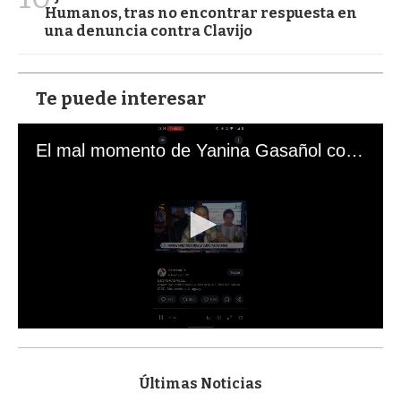
Humanos, tras no encontrar respuesta en
una denuncia contra Clavijo
Te puede interesar
El mal momento de Yanina Gasañol con un hincha argentino en "Subrayado"
0
s
e
c
Últimas Noticias
o