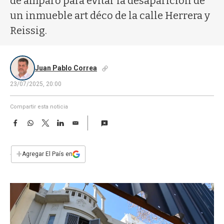
de amparo para evitar la desaparición de
a
un inmueble art déco de la calle Herrera y
Reissig.
Juan Pablo Correa
23/07/2025, 20:00
Compartir esta noticia
F
W
T
L
E
a
h
w
i
m
c
a
i
n
a
e
t
t
k
i
+
Agregar El País en
b
s
t
e
l
o
A
e
d
o
p
r
I
k
p
n