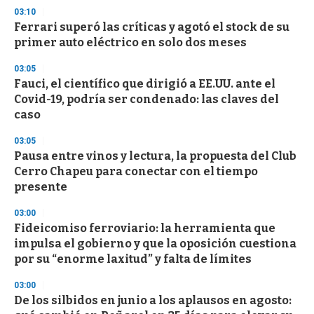
n
03:10
d
Ferrari superó las críticas y agotó el stock de su
s
o
primer auto eléctrico en solo dos meses
f
3
03:05
3
s
Fauci, el científico que dirigió a EE.UU. ante el
e
Covid-19, podría ser condenado: las claves del
c
caso
o
n
d
03:05
s
Pausa entre vinos y lectura, la propuesta del Club
Cerro Chapeu para conectar con el tiempo
presente
03:00
Fideicomiso ferroviario: la herramienta que
impulsa el gobierno y que la oposición cuestiona
por su “enorme laxitud” y falta de límites
03:00
De los silbidos en junio a los aplausos en agosto: