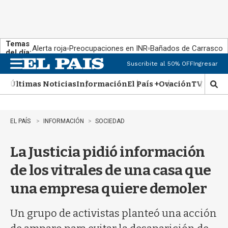
Temas
Alerta roja
Preocupaciones en INR
Bañados de Carrasco
del día:
Suscribite al 50% OFF
Ingresar
M
e
Últimas Noticias
Información
El País +
Ovación
TV Show
n
M
u
o
s
t
EL PAÍS
INFORMACIÓN
SOCIEDAD
r
a
La Justicia pidió información
r
b
de los vitrales de una casa que
�
s
una empresa quiere demoler
q
u
e
Un grupo de activistas planteó una acción
d