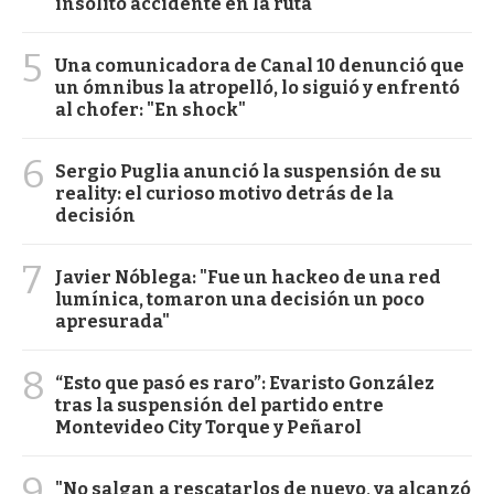
insólito accidente en la ruta
5
Una comunicadora de Canal 10 denunció que
un ómnibus la atropelló, lo siguió y enfrentó
al chofer: "En shock"
6
Sergio Puglia anunció la suspensión de su
reality: el curioso motivo detrás de la
decisión
7
Javier Nóblega: "Fue un hackeo de una red
lumínica, tomaron una decisión un poco
apresurada"
8
“Esto que pasó es raro”: Evaristo González
tras la suspensión del partido entre
Montevideo City Torque y Peñarol
9
"No salgan a rescatarlos de nuevo, ya alcanzó