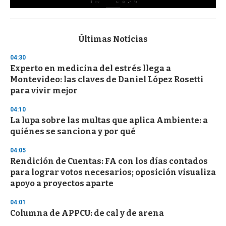
0
s
e
c
Últimas Noticias
o
n
04:30
d
Experto en medicina del estrés llega a
s
o
Montevideo: las claves de Daniel López Rosetti
f
para vivir mejor
3
3
s
04:10
e
La lupa sobre las multas que aplica Ambiente: a
c
quiénes se sanciona y por qué
o
n
d
04:05
s
Rendición de Cuentas: FA con los días contados
para lograr votos necesarios; oposición visualiza
apoyo a proyectos aparte
04:01
Columna de APPCU: de cal y de arena