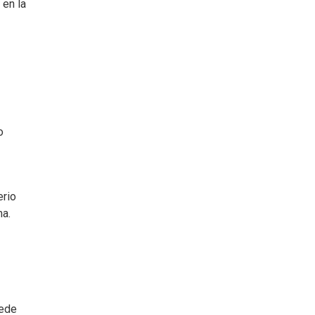
 en la
o
erio
ma.
uede