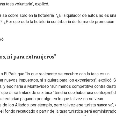
a tasa voluntaria", explicó.
 se cobre solo en la hotelería. "¿El alquilador de autos no es un
? ¿Por qué solo la hotelería contribuiría de forma de promoción
yó.
s, ni para extranjeros"
o a El País que "lo que realmente se encubre con la tasa es un
ar nuevos impuestos, ni siquiera para los extranjeros", explicó. 
teles, y eso haría a Montevideo "aún menos competitiva contra dest
o que si se tratara de una tasa "tendría que haber una contraparti
as estarían pagando por algo en lo que tal vez no se vean
e de los Aliados, por ejemplo, pero tal vez ese turista nunca va", d
fondo recaudado a partir de la tasa turística será administrad