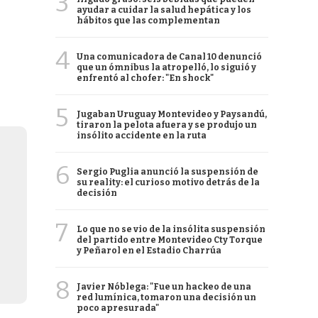
3
ayudar a cuidar la salud hepática y los
hábitos que las complementan
4
Una comunicadora de Canal 10 denunció
que un ómnibus la atropelló, lo siguió y
enfrentó al chofer: "En shock"
5
Jugaban Uruguay Montevideo y Paysandú,
tiraron la pelota afuera y se produjo un
insólito accidente en la ruta
6
Sergio Puglia anunció la suspensión de
su reality: el curioso motivo detrás de la
decisión
7
Lo que no se vio de la insólita suspensión
del partido entre Montevideo Cty Torque
y Peñarol en el Estadio Charrúa
8
Javier Nóblega: "Fue un hackeo de una
red lumínica, tomaron una decisión un
poco apresurada"