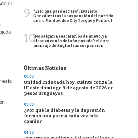
sde el
9
“Esto que pasó es raro”: Evaristo
González tras la suspensión del partido
entre Montevideo City Torque y Peñarol
n
lojada
10
"No salgan a rescatarlos de nuevo, ya
alcanzó con lo del año pasado": el duro
mensaje de Ruglio tras suspensión
Últimas Noticias
06:00
r esta
Unidad Indexada hoy: cuánto cotiza la
UI este domingo 9 de agosto de 2026 en
pesos uruguayos
con
05:00
¿Por qué la diabetes y la depresión
forman una pareja cada vez más
común?
04:30