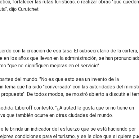
ica, fortalecer las rutas turísticas, o realizar obras "que queden
a", dijo Curutchet.
erdo con la creación de esa tasa. El subsecretario de la cartera,
ue en los años que llevan en la administración, se han pronunciad
o "que no signifiquen mejoras en el servicio".
partes del mundo. "No es que esto sea un invento de la
un tema que ha sido "conversado" con las autoridades del minist
propuesta". De todos modos, se mostró abierto a discutir el te
dida, Liberoff contestó: "¿A usted le gusta que si no tiene un
tiva que también ocurre en otras ciudades del mundo.
e le brinda un indicador del esfuerzo que se está haciendo por
ejores condiciones para el turismo, y se le dice que si quiere p