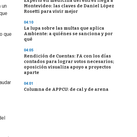
Experto en medicina del estrés llega a
n un
Montevideo: las claves de Daniel López
Rosetti para vivir mejor
 que
04:10
La lupa sobre las multas que aplica
Ambiente: a quiénes se sanciona y por
to que
qué
04:05
Rendición de Cuentas: FA con los días
contados para lograr votos necesarios;
oposición visualiza apoyo a proyectos
aparte
caudar
04:01
Columna de APPCU: de cal y de arena
del