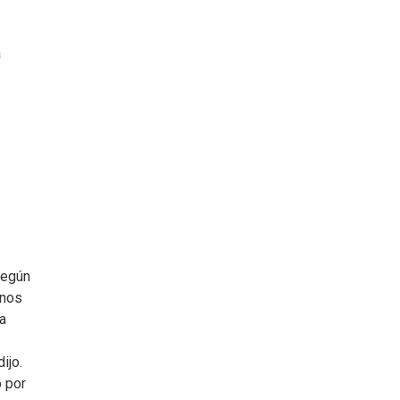
a
Según
inos
da
ijo.
o por