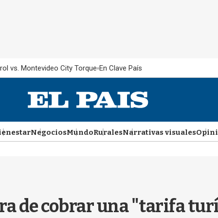
rol vs. Montevideo City Torque
En Clave País
ienestar
Negocios
Mundo
Rurales
Narrativas visuales
Opin
 de cobrar una "tarifa turí