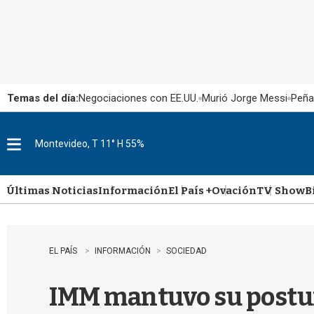
Temas del día:
Negociaciones con EE.UU.
Murió Jorge Messi
Peña
Montevideo, T 11° H 55%
M
e
n
u
Últimas Noticias
Información
El País +
Ovación
TV Show
B
EL PAÍS
INFORMACIÓN
SOCIEDAD
IMM mantuvo su postura