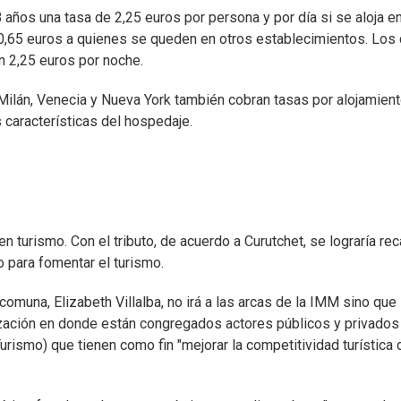
8 años una tasa de 2,25 euros por persona y por día si se aloja e
s 0,65 euros a quienes se queden en otros establecimientos. Los
an 2,25 euros por noche.
 Milán, Venecia y Nueva York también cobran tasas por alojamien
 características del hospedaje.
n turismo. Con el tributo, de acuerdo a Curutchet, se lograría re
o para fomentar el turismo.
comuna, Elizabeth Villalba, no irá a las arcas de la IMM sino que
zación en donde están congregados actores públicos y privados
urismo) que tienen como fin "mejorar la competitividad turística 