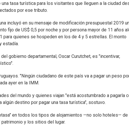
na tasa turística para los visitantes que lleguen a la ciudad de
ectados por ese tributo.
muna incluyó en su mensaje de modificación presupuestal 2019 u
 monto fijo de US$ 0,5 por noche y por persona mayor de 11 años a
 1 para quienes se hospeden en los de 4 y 5 estrellas. El monto
y estadía.
 del gobierno departamental, Oscar Curutchet, es "incentivar,
stico".
uruguayos. "Ningún ciudadano de este país va a pagar un peso po
izada ayer en la IMM.
iudades del mundo y quienes viajan "está acostumbrado a pagarla 
a algún destino por pagar una tasa turística", sostuvo.
otasa" en todos los tipos de alojamientos —no solo hoteles— de
 patrimonio y los sitios del lugar.