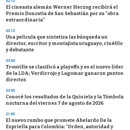
02:12
s
El cineasta alemán Werner Herzog recibirá el
Premio Donostia de San Sebastián por su "obra
extraordinaria"
02:12
Una película que sintetiza las búsqueda un
director, escritor y montajista uruguayo, cinéfilo
y debutante
23:54
Trouville se clasificó a playoffs y es el nuevo líder
de la LDA; Verdirrojo y Lagomar ganaron puntos
directos
23:45
Conocé los resultados de la Quiniela y la Tómbola
nocturna del viernes 7 de agosto de 2026
21:45
El nuevo rumbo que promete Abelardo De la
Espriella para Colombia: "Orden, autoridad y