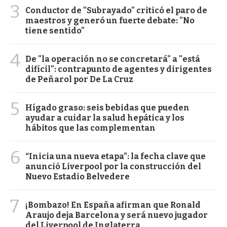
3
Conductor de "Subrayado" criticó el paro de
maestros y generó un fuerte debate: "No
tiene sentido"
4
De "la operación no se concretará" a "está
difícil": contrapunto de agentes y dirigentes
de Peñarol por De La Cruz
5
Hígado graso: seis bebidas que pueden
ayudar a cuidar la salud hepática y los
hábitos que las complementan
6
“Inicia una nueva etapa”: la fecha clave que
anunció Liverpool por la construcción del
Nuevo Estadio Belvedere
7
¡Bombazo! En España afirman que Ronald
Araujo deja Barcelona y será nuevo jugador
del Liverpool de Inglaterra