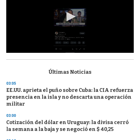
0
s
e
c
Últimas Noticias
o
n
03:05
d
EE.UU. aprieta el puño sobre Cuba: la CIA refuerza
s
o
presencia en la isla y no descarta una operación
f
militar
3
3
s
03:00
e
Cotización del dólar en Uruguay: la divisa cerró
c
la semana a la baja y se negoció en $ 40,25
o
n
d