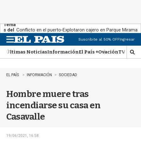
Tema
s del
Conflicto en el puerto
Explotaron cajero en Parque Miramar
día:
Suscribite al 50% OFF
Ingresar
M
e
Últimas Noticias
Información
El País +
Ovación
TV Show
n
M
u
o
s
t
EL PAÍS
INFORMACIÓN
SOCIEDAD
r
a
Hombre muere tras
r
b
incendiarse su casa en
�
s
Casavalle
q
u
e
d
19/06/2021, 16:58