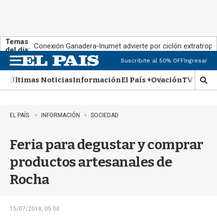
Temas
Conexión Ganadera
Inumet advierte por ciclón extratropi
del día:
Suscribite al 50% OFF
Ingresar
M
e
Últimas Noticias
Información
El País +
Ovación
TV Show
n
M
u
o
s
t
EL PAÍS
INFORMACIÓN
SOCIEDAD
r
a
Feria para degustar y comprar
r
b
productos artesanales de
�
s
Rocha
q
u
e
d
15/07/2018, 05:00