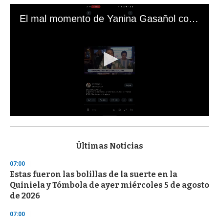
El mal momento de Yanina Gasañol con un hincha argentino en "Subrayado"
0
s
e
c
Últimas Noticias
o
n
07:00
d
Estas fueron las bolillas de la suerte en la
s
o
Quiniela y Tómbola de ayer miércoles 5 de agosto
f
de 2026
3
3
s
07:00