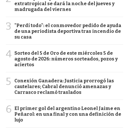
extratropical se dará la noche del jueves y
madrugada del viernes
3
"Perdí todo": el conmovedor pedido de ayuda
de una periodista deportiva tras incendio de
su casa
4
Sorteo del 5 de Oro de este miércoles 5 de
agosto de 2026: números sorteados, pozos y
aciertos
5
Conexión Ganadera: Justicia prorrogó las
cautelares; Cabral denunció amenazas y
Carrasco reclamó traslados
6
El primer gol del argentino Leonel Jaime en
Peñarol: en una final y con una definición de
lujo