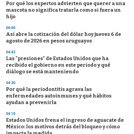
e
Por qué los expertos advierten que querer a una
c
mascota no significa tratarla como si fuera un
o
n
hijo
d
s
06:00
Así abre la cotización del dólar hoy jueves 6 de
agosto de 2026 en pesos uruguayos
04:42
Las "presiones" de Estados Unidos que ha
recibido el gobierno en este período y qué
diálogo se está manteniendo
04:30
Por qué la periodontitis agrava las
enfermedades autoinmunes y qué hábitos
ayudan a prevenirla
04:10
Estados Unidos frena el ingreso de aguacate de
México: los motivos detrás del bloqueo y cómo
impacta la medida