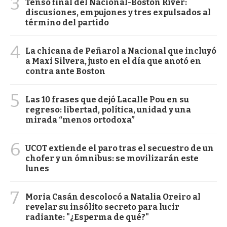
3
Tenso final del Nacional-Boston River:
discusiones, empujones y tres expulsados al
término del partido
4
La chicana de Peñarol a Nacional que incluyó
a Maxi Silvera, justo en el día que anotó en
contra ante Boston
5
Las 10 frases que dejó Lacalle Pou en su
regreso: libertad, política, unidad y una
mirada “menos ortodoxa”
6
UCOT extiende el paro tras el secuestro de un
chofer y un ómnibus: se movilizarán este
lunes
7
Moria Casán descolocó a Natalia Oreiro al
revelar su insólito secreto para lucir
radiante: "¿Esperma de qué?"