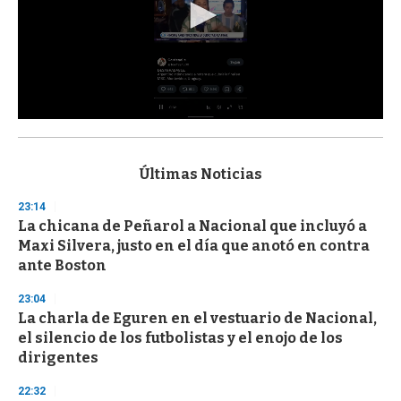
0
s
e
c
Últimas Noticias
o
n
23:14
d
La chicana de Peñarol a Nacional que incluyó a
s
o
Maxi Silvera, justo en el día que anotó en contra
f
ante Boston
3
3
s
23:04
e
La charla de Eguren en el vestuario de Nacional,
c
el silencio de los futbolistas y el enojo de los
o
n
dirigentes
d
s
22:32