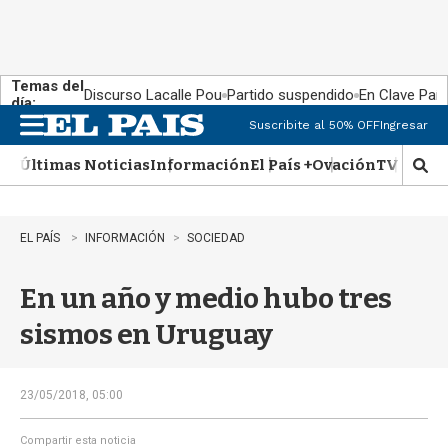
Temas del
Discurso Lacalle Pou
Partido suspendido
En Clave País
día:
Suscribite al 50% OFF
Ingresar
M
e
Últimas Noticias
Información
El País +
Ovación
TV Show
n
M
u
o
s
t
EL PAÍS
INFORMACIÓN
SOCIEDAD
r
a
En un año y medio hubo tres
r
b
sismos en Uruguay
�
s
q
u
23/05/2018, 05:00
e
d
Compartir esta noticia