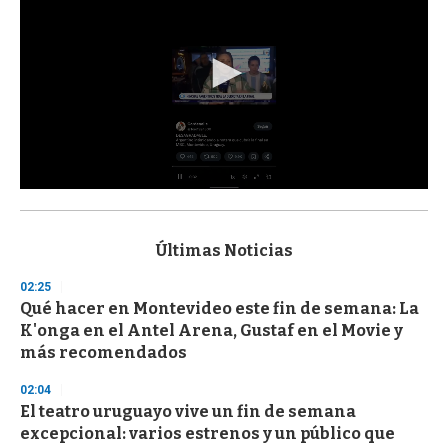
0
s
e
c
Últimas Noticias
o
n
02:25
d
Qué hacer en Montevideo este fin de semana: La
s
o
K'onga en el Antel Arena, Gustaf en el Movie y
f
más recomendados
3
3
s
02:04
e
El teatro uruguayo vive un fin de semana
c
excepcional: varios estrenos y un público que
o