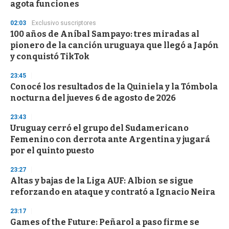
n
agota funciones
d
s
02:03
Exclusivo suscriptores
100 años de Aníbal Sampayo: tres miradas al
pionero de la canción uruguaya que llegó a Japón
y conquistó TikTok
23:45
Conocé los resultados de la Quiniela y la Tómbola
nocturna del jueves 6 de agosto de 2026
23:43
Uruguay cerró el grupo del Sudamericano
Femenino con derrota ante Argentina y jugará
por el quinto puesto
23:27
Altas y bajas de la Liga AUF: Albion se sigue
reforzando en ataque y contrató a Ignacio Neira
23:17
Games of the Future: Peñarol a paso firme se