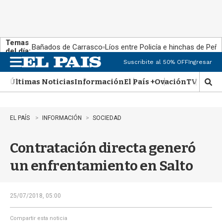
Temas
Bañados de Carrasco
Líos entre Policía e hinchas de Peña
del día:
Suscribite al 50% OFF
Ingresar
M
e
Últimas Noticias
Información
El País +
Ovación
TV Show
n
M
u
o
s
t
EL PAÍS
INFORMACIÓN
SOCIEDAD
r
a
Contratación directa generó
r
b
un enfrentamiento en Salto
�
s
q
u
25/07/2018, 05:00
e
d
Compartir esta noticia