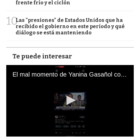
frente frío y el ciclón
10
Las "presiones" de Estados Unidos que ha
recibido el gobierno en este período y qué
diálogo se está manteniendo
Te puede interesar
El mal momento de Yanina Gasañol con un hincha argentino en "Subrayado"
0