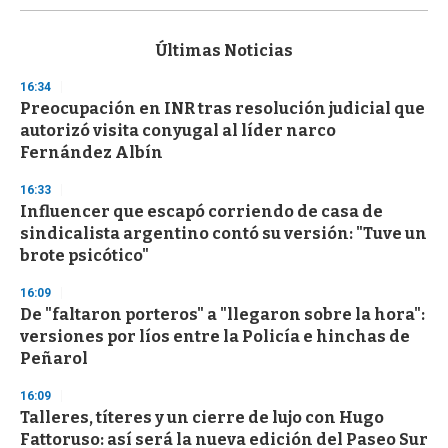
s
e
c
Últimas Noticias
o
n
16:34
d
Preocupación en INR tras resolución judicial que
s
o
autorizó visita conyugal al líder narco
f
Fernández Albín
3
3
s
16:33
e
Influencer que escapó corriendo de casa de
c
sindicalista argentino contó su versión: "Tuve un
o
n
brote psicótico"
d
s
16:09
De "faltaron porteros" a "llegaron sobre la hora":
versiones por líos entre la Policía e hinchas de
Peñarol
16:09
Talleres, títeres y un cierre de lujo con Hugo
Fattoruso: así será la nueva edición del Paseo Sur