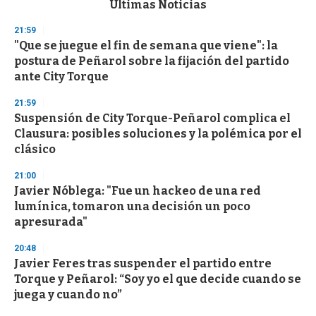
Últimas Noticias
o
n
21:59
d
"Que se juegue el fin de semana que viene": la
s
o
postura de Peñarol sobre la fijación del partido
f
ante City Torque
3
3
s
21:59
e
Suspensión de City Torque-Peñarol complica el
c
Clausura: posibles soluciones y la polémica por el
o
n
clásico
d
s
21:00
Javier Nóblega: "Fue un hackeo de una red
lumínica, tomaron una decisión un poco
apresurada"
20:48
Javier Feres tras suspender el partido entre
Torque y Peñarol: “Soy yo el que decide cuando se
juega y cuando no”