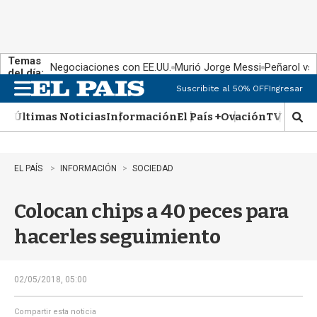
Temas
Negociaciones con EE.UU.
Murió Jorge Messi
Peñarol vs
del día:
Suscribite al 50% OFF
Ingresar
M
e
Últimas Noticias
Información
El País +
Ovación
TV Show
n
M
u
o
s
t
EL PAÍS
INFORMACIÓN
SOCIEDAD
r
a
Colocan chips a 40 peces para
r
b
hacerles seguimiento
�
s
q
u
02/05/2018, 05:00
e
d
Compartir esta noticia