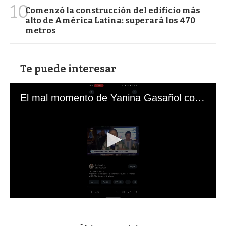
10
Comenzó la construcción del edificio más
alto de América Latina: superará los 470
metros
Te puede interesar
El mal momento de Yanina Gasañol con un hincha argentino en "Subrayado"
0
s
e
c