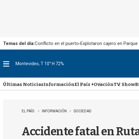
Temas del día:
Conflicto en el puerto
Explotaron cajero en Parque
Montevideo, T 10° H 72%
M
e
n
u
Últimas Noticias
Información
El País +
Ovación
TV Show
B
EL PAÍS
INFORMACIÓN
SOCIEDAD
Accidente fatal en Rut