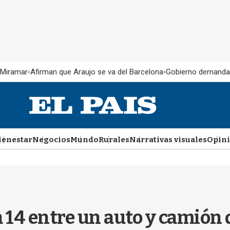
 Miramar
Afirman que Araujo se va del Barcelona
Gobierno demanda
ienestar
Negocios
Mundo
Rurales
Narrativas visuales
Opin
a 14 entre un auto y camión