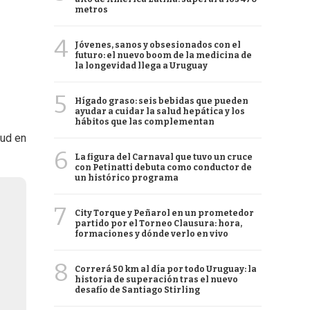
metros
4
Jóvenes, sanos y obsesionados con el
futuro: el nuevo boom de la medicina de
la longevidad llega a Uruguay
5
Hígado graso: seis bebidas que pueden
ayudar a cuidar la salud hepática y los
hábitos que las complementan
lud en
6
La figura del Carnaval que tuvo un cruce
con Petinatti debuta como conductor de
un histórico programa
7
City Torque y Peñarol en un prometedor
partido por el Torneo Clausura: hora,
formaciones y dónde verlo en vivo
8
Correrá 50 km al día por todo Uruguay: la
historia de superación tras el nuevo
desafío de Santiago Stirling