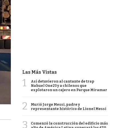
Las Más Vistas
1
Así detuvieron al cantante de trap
Nahuel One23 y a chilenos que
explotaron un cajero en Parque Miramar
2
Murió Jorge Messi, padre y
representante histórico de Lionel Messi
3
Comenzó la construcción del edificio más
alto de América Latina: superará los 470