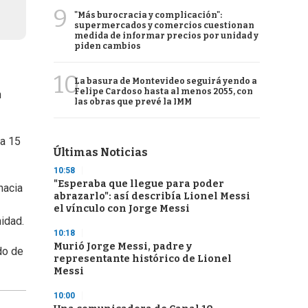
9
"Más burocracia y complicación":
supermercados y comercios cuestionan
medida de informar precios por unidad y
piden cambios
10
La basura de Montevideo seguirá yendo a
Felipe Cardoso hasta al menos 2055, con
n
las obras que prevé la IMM
 a 15
Últimas Noticias
10:58
"Esperaba que llegue para poder
hacia
abrazarlo": así describía Lionel Messi
el vínculo con Jorge Messi
nidad.
10:18
Murió Jorge Messi, padre y
do de
representante histórico de Lionel
Messi
10:00