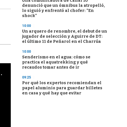
Una comunicadora de Canal 10
denunció que un ómnibus la atropelló,
lo siguió y enfrentó al chofer: "En
shock"
10:00
Un arquero de renombre, el debut de un
jugador de selección y Aguirre de DT:
el último 11 de Peñarol en el Charrúa
10:00
Senderismo en el agua: cómo se
practica el aquatrekking y qué
recaudos tomar antes de ir
cha argentino en "Subrayado"
09:25
Por qué los expertos recomiendan el
papel aluminio para guardar billetes
en casa y qué hay que evitar