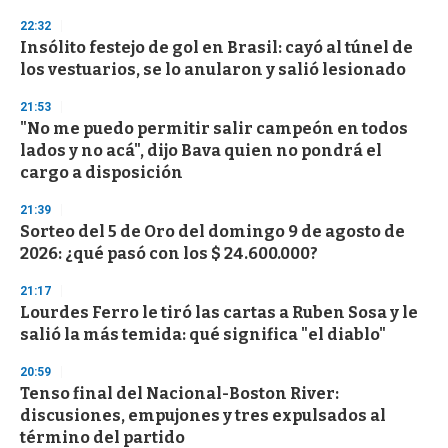
d
s
22:32
Insólito festejo de gol en Brasil: cayó al túnel de
los vestuarios, se lo anularon y salió lesionado
21:53
"No me puedo permitir salir campeón en todos
lados y no acá", dijo Bava quien no pondrá el
cargo a disposición
21:39
Sorteo del 5 de Oro del domingo 9 de agosto de
2026: ¿qué pasó con los $ 24.600.000?
21:17
Lourdes Ferro le tiró las cartas a Ruben Sosa y le
salió la más temida: qué significa "el diablo"
20:59
Tenso final del Nacional-Boston River:
discusiones, empujones y tres expulsados al
término del partido