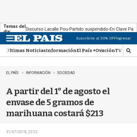
Temas del
Discurso Lacalle Pou
Partido suspendido
En Clave País
día:
Suscribite al 50% OFF
Ingresar
M
e
Últimas Noticias
Información
El País +
Ovación
TV Show
n
M
u
o
s
t
EL PAÍS
INFORMACIÓN
SOCIEDAD
r
a
A partir del 1° de agosto el
r
b
envase de 5 gramos de
�
s
marihuana costará $213
q
u
e
d
31/07/2018, 22:52