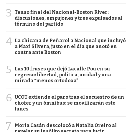
3
Tenso final del Nacional-Boston River:
discusiones, empujones y tres expulsados al
término del partido
4
La chicana de Peñarol a Nacional que incluyó
a Maxi Silvera, justo en el día que anotó en
contra ante Boston
5
Las 10 frases que dejó Lacalle Pou en su
regreso: libertad, política, unidad y una
mirada “menos ortodoxa”
6
UCOT extiende el paro tras el secuestro de un
chofer y un ómnibus: se movilizarán este
lunes
7
Moria Casán descolocó a Natalia Oreiro al
revelar su insólito secreto para lucir