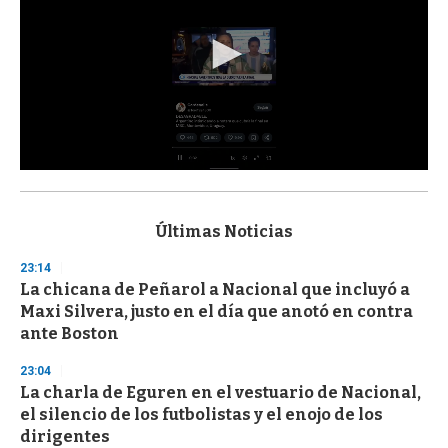
0
s
e
c
Últimas Noticias
o
n
23:14
d
La chicana de Peñarol a Nacional que incluyó a
s
o
Maxi Silvera, justo en el día que anotó en contra
f
ante Boston
3
3
s
23:04
e
La charla de Eguren en el vestuario de Nacional,
c
el silencio de los futbolistas y el enojo de los
o
n
dirigentes