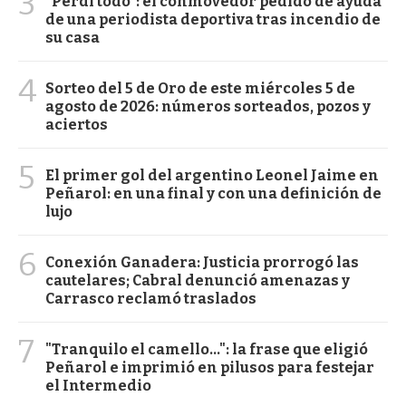
3
"Perdí todo": el conmovedor pedido de ayuda
de una periodista deportiva tras incendio de
su casa
4
Sorteo del 5 de Oro de este miércoles 5 de
agosto de 2026: números sorteados, pozos y
aciertos
5
El primer gol del argentino Leonel Jaime en
Peñarol: en una final y con una definición de
lujo
6
Conexión Ganadera: Justicia prorrogó las
cautelares; Cabral denunció amenazas y
Carrasco reclamó traslados
7
"Tranquilo el camello...": la frase que eligió
Peñarol e imprimió en pilusos para festejar
el Intermedio