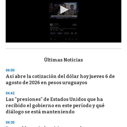
0
s
e
c
Últimas Noticias
o
n
06:00
d
Así abre la cotización del dólar hoy jueves 6 de
s
o
agosto de 2026 en pesos uruguayos
f
3
04:42
3
s
Las "presiones" de Estados Unidos que ha
e
recibido el gobierno en este período y qué
c
diálogo se está manteniendo
o
n
d
04:30
s