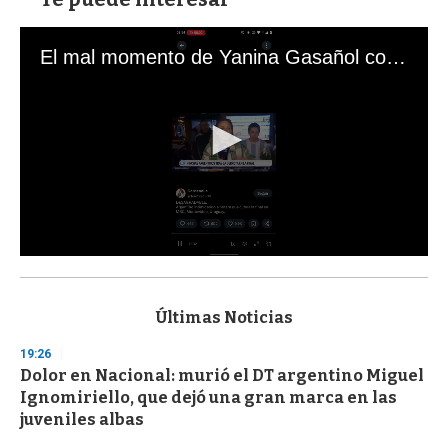
El mal momento de Yanina Gasañol con un hincha argentino en "Subrayado"
0
s
e
c
Últimas Noticias
o
n
19:26
d
Dolor en Nacional: murió el DT argentino Miguel
s
o
Ignomiriello, que dejó una gran marca en las
f
juveniles albas
3
3