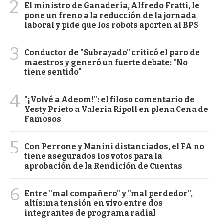
2
El ministro de Ganadería, Alfredo Fratti, le
pone un freno a la reducción de la jornada
laboral y pide que los robots aporten al BPS
3
Conductor de "Subrayado" criticó el paro de
maestros y generó un fuerte debate: "No
tiene sentido"
4
"¡Volvé a Adeom!": el filoso comentario de
Yesty Prieto a Valeria Ripoll en plena Cena de
Famosos
5
Con Perrone y Manini distanciados, el FA no
tiene asegurados los votos para la
aprobación de la Rendición de Cuentas
6
Entre "mal compañero" y "mal perdedor",
altísima tensión en vivo entre dos
integrantes de programa radial