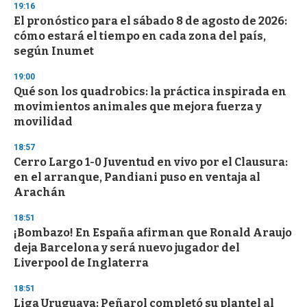
s
19:16
e
El pronóstico para el sábado 8 de agosto de 2026:
c
cómo estará el tiempo en cada zona del país,
o
n
según Inumet
d
s
19:00
Qué son los quadrobics: la práctica inspirada en
movimientos animales que mejora fuerza y
movilidad
18:57
Cerro Largo 1-0 Juventud en vivo por el Clausura:
en el arranque, Pandiani puso en ventaja al
Arachán
18:51
¡Bombazo! En España afirman que Ronald Araujo
deja Barcelona y será nuevo jugador del
Liverpool de Inglaterra
18:51
Liga Uruguaya: Peñarol completó su plantel al