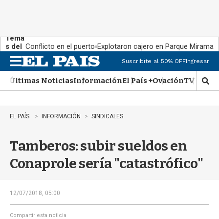
Tema
s del
Conflicto en el puerto
Explotaron cajero en Parque Miramar
día:
Suscribite al 50% OFF
Ingresar
M
e
Últimas Noticias
Información
El País +
Ovación
TV Show
n
M
u
o
s
t
EL PAÍS
INFORMACIÓN
SINDICALES
r
a
Tamberos: subir sueldos en
r
b
Conaprole sería "catastrófico"
�
s
q
u
12/07/2018, 05:00
e
d
Compartir esta noticia