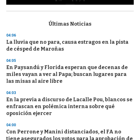
0
s
e
c
Últimas Noticias
o
n
04:06
d
La lluvia que no para, causa estragos en la pista
s
o
de césped de Maroñas
f
3
04:05
3
s
En Paysandú y Florida esperan que decenas de
e
miles vayan a ver al Papa; buscan lugares para
c
las misas al aire libre
o
n
d
04:03
s
En la previa a discurso de Lacalle Pou, blancos se
enfrascan en polémica interna sobre qué
oposición ejercer
04:00
Con Perrone y Manini distanciados, el FA no
tiene asegurados los votos para la aprobación de