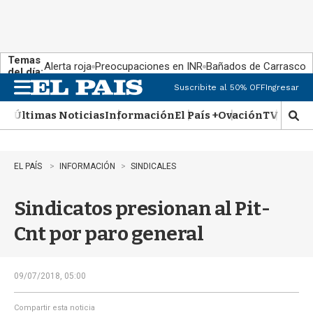
Temas
Alerta roja
Preocupaciones en INR
Bañados de Carrasco
del día:
Suscribite al 50% OFF
Ingresar
M
e
Últimas Noticias
Información
El País +
Ovación
TV Show
n
M
u
o
s
t
EL PAÍS
INFORMACIÓN
SINDICALES
r
a
Sindicatos presionan al Pit-
r
b
Cnt por paro general
�
s
q
u
09/07/2018, 05:00
e
d
Compartir esta noticia