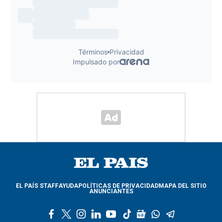
EL PAÍS STAFF
AYUDA
POLÍTICAS DE PRIVACIDAD
MAPA DEL SITIO
ANUNCIANTES
f
t
i
l
y
t
g
w
t