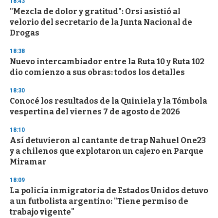
18:43
d
"Mezcla de dolor y gratitud": Orsi asistió al
s
o
velorio del secretario de la Junta Nacional de
f
Drogas
3
3
s
18:38
e
Nuevo intercambiador entre la Ruta 10 y Ruta 102
c
dio comienzo a sus obras: todos los detalles
o
n
d
18:30
s
Conocé los resultados de la Quiniela y la Tómbola
vespertina del viernes 7 de agosto de 2026
18:10
Así detuvieron al cantante de trap Nahuel One23
y a chilenos que explotaron un cajero en Parque
Miramar
18:09
La policía inmigratoria de Estados Unidos detuvo
a un futbolista argentino: "Tiene permiso de
trabajo vigente"