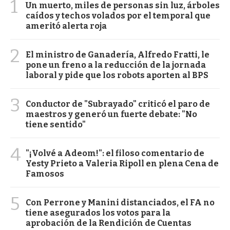
1
Un muerto, miles de personas sin luz, árboles
caídos y techos volados por el temporal que
ameritó alerta roja
2
El ministro de Ganadería, Alfredo Fratti, le
pone un freno a la reducción de la jornada
laboral y pide que los robots aporten al BPS
3
Conductor de "Subrayado" criticó el paro de
maestros y generó un fuerte debate: "No
tiene sentido"
4
"¡Volvé a Adeom!": el filoso comentario de
Yesty Prieto a Valeria Ripoll en plena Cena de
Famosos
5
Con Perrone y Manini distanciados, el FA no
tiene asegurados los votos para la
aprobación de la Rendición de Cuentas