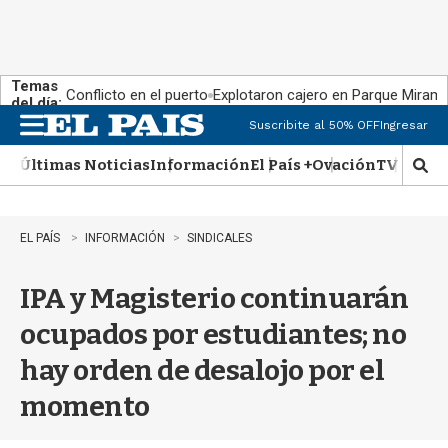
Temas
Conflicto en el puerto
Explotaron cajero en Parque Miram
del día:
Suscribite al 50% OFF
Ingresar
M
e
Últimas Noticias
Información
El País +
Ovación
TV Show
n
M
u
o
s
t
EL PAÍS
INFORMACIÓN
SINDICALES
r
a
IPA y Magisterio continuarán
r
b
ocupados por estudiantes; no
�
s
hay orden de desalojo por el
q
u
momento
e
d