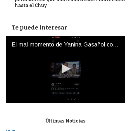
hasta el Chuy
Te puede interesar
El mal momento de Yanina Gasañol con un hincha argentino en "Subrayado"
0
s
e
c
Últimas Noticias
o
n