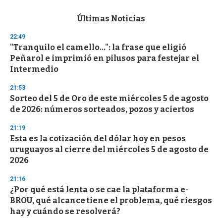
e
c
Últimas Noticias
o
n
22:49
d
"Tranquilo el camello...": la frase que eligió
s
o
Peñarol e imprimió en pilusos para festejar el
f
Intermedio
3
3
s
21:53
e
Sorteo del 5 de Oro de este miércoles 5 de agosto
c
de 2026: números sorteados, pozos y aciertos
o
n
d
21:19
s
Esta es la cotización del dólar hoy en pesos
uruguayos al cierre del miércoles 5 de agosto de
2026
21:16
¿Por qué está lenta o se cae la plataforma e-
BROU, qué alcance tiene el problema, qué riesgos
hay y cuándo se resolverá?