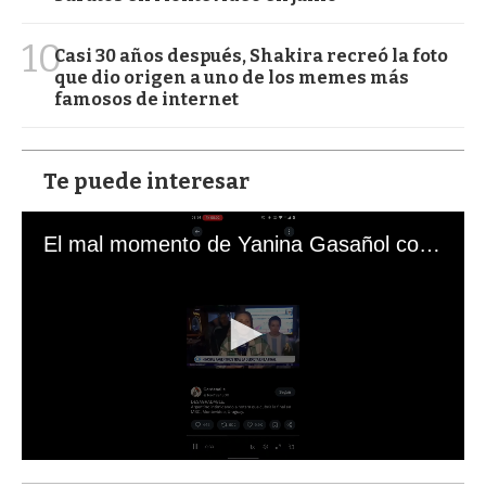
10
Casi 30 años después, Shakira recreó la foto
que dio origen a uno de los memes más
famosos de internet
Te puede interesar
El mal momento de Yanina Gasañol con un hincha argentino en "Subrayado"
0
s