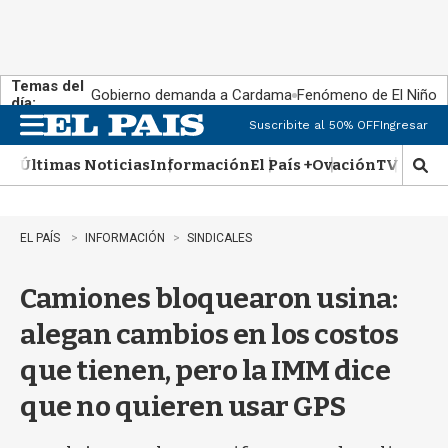
Temas del
Gobierno demanda a Cardama
Fenómeno de El Niño
día:
Suscribite al 50% OFF
Ingresar
M
e
Últimas Noticias
Información
El País +
Ovación
TV Show
n
M
u
o
s
t
EL PAÍS
INFORMACIÓN
SINDICALES
r
a
Camiones bloquearon usina:
r
b
alegan cambios en los costos
�
s
que tienen, pero la IMM dice
q
u
que no quieren usar GPS
e
d