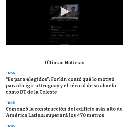
0
s
e
c
Últimas Noticias
o
n
16:56
d
“Es para elegidos”: Forlán contó qué lo motivó
s
o
para dirigir a Uruguay y el récord de su abuelo
f
como DT de la Celeste
3
3
s
16:40
e
Comenzó la construcción del edificio más alto de
c
América Latina: superará los 470 metros
o
n
d
16:05