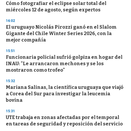
s
Cómo fotografiar el eclipse solar total del
miércoles 12 de agosto, según expertos
16:02
El uruguayo Nicolás Pirozzi ganó en el Slalom
Gigante del Chile Winter Series 2026, con la
mejor compañía
15:51
Funcionaria policial sufrió golpiza en hogar del
INAU: "Le arrancaron mechones y se los
mostraron como trofeo"
15:32
Mariana Salinas, la científica uruguaya que viajó
a Corea del Sur para investigar la leucemia
bovina
15:31
UTE trabaja en zonas afectadas por el temporal
en tareas de seguridad y reposición del servicio