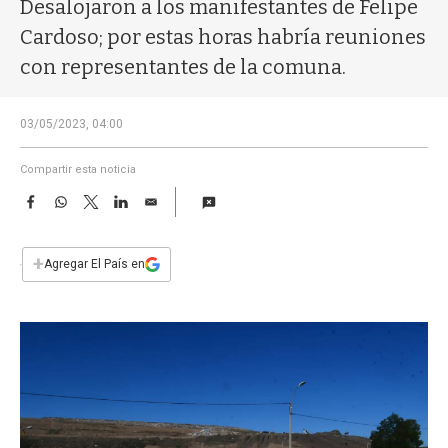
a
Desalojaron a los manifestantes de Felipe
Cardoso; por estas horas habría reuniones
con representantes de la comuna.
03/05/2023, 04:00
Compartir esta noticia
F
W
T
L
E
a
h
w
i
m
c
a
i
n
a
e
t
t
k
i
+
Agregar El País en
b
s
t
e
l
o
A
e
d
o
p
r
I
k
p
n