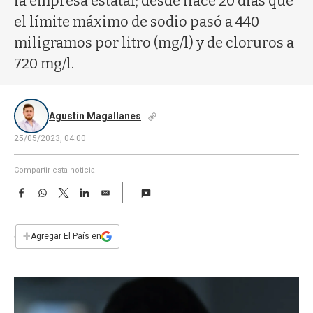
la empresa estatal; desde hace 20 días que
a
el límite máximo de sodio pasó a 440
miligramos por litro (mg/l) y de cloruros a
720 mg/l.
Agustín Magallanes
25/05/2023, 04:00
Compartir esta noticia
F
W
T
L
E
a
h
w
i
m
c
a
i
n
a
e
t
t
k
i
+
Agregar El País en
b
s
t
e
l
o
A
e
d
o
p
r
I
k
p
n