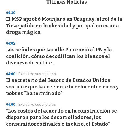
Últimas Noticias
o
n
04:30
d
El MSP aprobó Mounjaro en Uruguay: el rol de la
s
o
Tirzepatida en la obesidad y por qué no es una
f
droga mágica
3
3
s
04:02
e
Las señales que Lacalle Pou envió al PN y la
c
coalición: cómo decodifican los blancos el
o
n
discurso de su líder
d
s
04:00
Exclusivo suscriptores
El secretario del Tesoro de Estados Unidos
sostiene que la creciente brecha entre ricos y
pobres "ha terminado"
04:00
Exclusivo suscriptores
"Los costos del acuerdo en la construcción se
disparan para los desarrolladores, los
consumidores finales e incluso, el Estado"