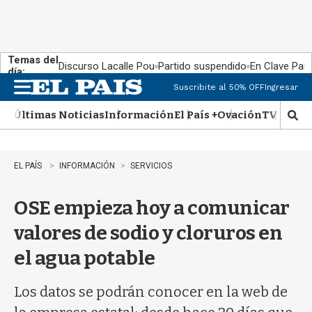
Temas del
Discurso Lacalle Pou
Partido suspendido
En Clave País
día:
Suscribite al 50% OFF
Ingresar
M
e
Últimas Noticias
Información
El País +
Ovación
TV Show
n
M
u
o
s
t
EL PAÍS
INFORMACIÓN
SERVICIOS
r
a
OSE empieza hoy a comunicar
r
b
valores de sodio y cloruros en
�
s
el agua potable
q
u
e
Los datos se podrán conocer en la web de
d