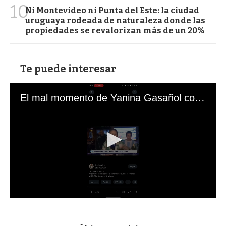
10
Ni Montevideo ni Punta del Este: la ciudad
uruguaya rodeada de naturaleza donde las
propiedades se revalorizan más de un 20%
Te puede interesar
El mal momento de Yanina Gasañol con un hincha argentino en "Subrayado"
0
s
e
c