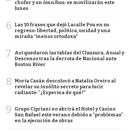
chofer y un ómnibus: se movilizarán este
lunes
6
Las 10 frases que dejó Lacalle Pou en su
regreso: libertad, política, unidad y una
mirada “menos ortodoxa”
7
Así quedaron las tablas del Clausura, Anual y
Descenso tras la derrota de Nacional ante
Boston River
8
Moria Casán descolocó a Natalia Oreiro al
revelar su insólito secreto para lucir
radiante: "¿Esperma de qué?"
9
Grupo Cipriani no abrirá el Hotel y Casino
San Rafael este verano debido a "problemas"
en la ejecución de obras