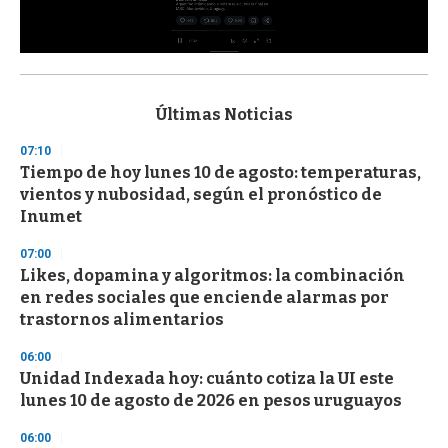
0
s
e
c
Últimas Noticias
o
n
07:10
d
Tiempo de hoy lunes 10 de agosto: temperaturas,
s
o
vientos y nubosidad, según el pronóstico de
f
Inumet
3
3
s
07:00
e
Likes, dopamina y algoritmos: la combinación
c
en redes sociales que enciende alarmas por
o
n
trastornos alimentarios
d
s
06:00
Unidad Indexada hoy: cuánto cotiza la UI este
lunes 10 de agosto de 2026 en pesos uruguayos
06:00