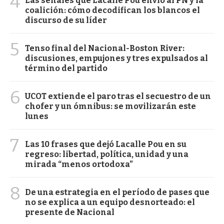
4
Las señales que Lacalle Pou envió al PN y la
coalición: cómo decodifican los blancos el
discurso de su líder
5
Tenso final del Nacional-Boston River:
discusiones, empujones y tres expulsados al
término del partido
6
UCOT extiende el paro tras el secuestro de un
chofer y un ómnibus: se movilizarán este
lunes
7
Las 10 frases que dejó Lacalle Pou en su
regreso: libertad, política, unidad y una
mirada “menos ortodoxa”
8
De una estrategia en el período de pases que
no se explica a un equipo desnorteado: el
presente de Nacional