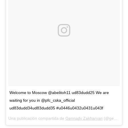
Welcome to Moscow @abelitoh11 ud83dudd25 We are
waiting for you in @pfc_cska_official
ud83dudd34ud83dudd35 #u0446u0432u0431u043f
Una publicación compartida de
Gennady Zakharyan
(@gennza) el