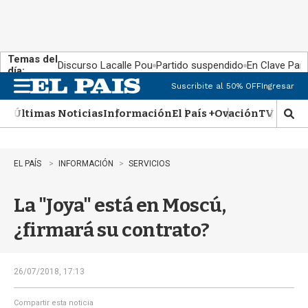
Temas del
Discurso Lacalle Pou
Partido suspendido
En Clave País
día:
Suscribite al 50% OFF
Ingresar
M
e
Últimas Noticias
Información
El País +
Ovación
TV Show
n
M
u
o
s
t
EL PAÍS
INFORMACIÓN
SERVICIOS
r
a
La "Joya" está en Moscú,
r
b
¿firmará su contrato?
�
s
q
u
26/07/2018, 17:13
e
d
Compartir esta noticia