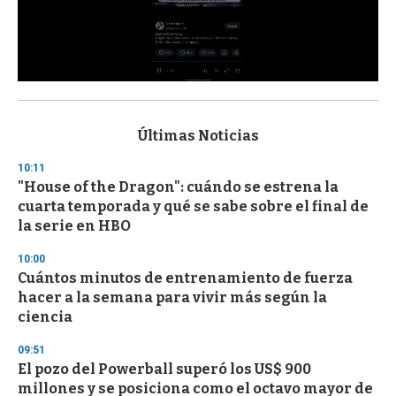
0
s
e
c
Últimas Noticias
o
n
10:11
d
"House of the Dragon": cuándo se estrena la
s
o
cuarta temporada y qué se sabe sobre el final de
f
la serie en HBO
3
3
s
10:00
e
Cuántos minutos de entrenamiento de fuerza
c
hacer a la semana para vivir más según la
o
n
ciencia
d
s
09:51
El pozo del Powerball superó los US$ 900
millones y se posiciona como el octavo mayor de