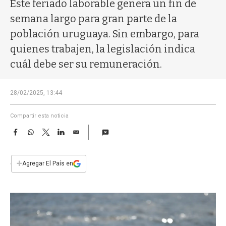
a
Este feriado laborable genera un fin de
semana largo para gran parte de la
población uruguaya. Sin embargo, para
quienes trabajen, la legislación indica
cuál debe ser su remuneración.
28/02/2025, 13:44
Compartir esta noticia
F
W
T
L
E
a
h
w
i
m
c
a
i
n
a
e
t
t
k
i
+
Agregar El País en
b
s
t
e
l
o
A
e
d
o
p
r
I
k
p
n