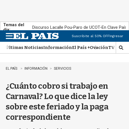
Temas del
Discurso Lacalle Pou
Paro de UCOT
En Clave País
día:
Suscribite al 50% OFF
Ingresar
M
e
Últimas Noticias
Información
El País +
Ovación
TV Show
n
M
u
o
s
t
EL PAÍS
INFORMACIÓN
SERVICIOS
r
a
¿Cuánto cobro si trabajo en
r
b
Carnaval? Lo que dice la ley
�
s
sobre este feriado y la paga
q
u
correspondiente
e
d