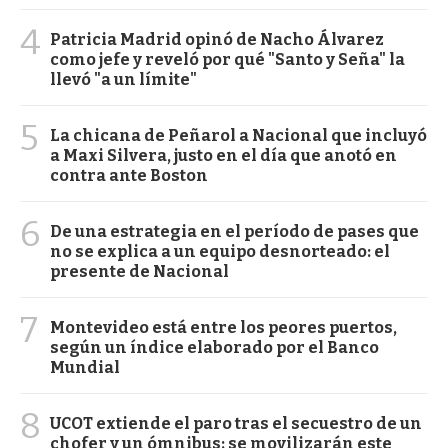
4
Patricia Madrid opinó de Nacho Álvarez
como jefe y reveló por qué "Santo y Seña" la
llevó "a un límite"
5
La chicana de Peñarol a Nacional que incluyó
a Maxi Silvera, justo en el día que anotó en
contra ante Boston
6
De una estrategia en el período de pases que
no se explica a un equipo desnorteado: el
presente de Nacional
7
Montevideo está entre los peores puertos,
según un índice elaborado por el Banco
Mundial
8
UCOT extiende el paro tras el secuestro de un
chofer y un ómnibus: se movilizarán este