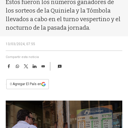
a
Estos fueron los números ganadores de
los sorteos de la Quiniela y la Tómbola
llevados a cabo en el turno vespertino y el
nocturno de la pasada jornada.
13/03/2024, 07:55
Compartir esta noticia
F
W
T
L
E
a
h
w
i
m
c
a
i
n
a
e
t
t
k
i
+
Agregar El País en
b
s
t
e
l
o
A
e
d
o
p
r
I
k
p
n