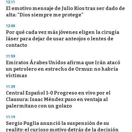
s
12:11
e
El emotivo mensaje de Julio Ríos tras ser dado de
c
alta: "Dios siempre me protege"
o
n
d
12:00
s
Por qué cada vez más jóvenes eligen la cirugía
láser para dejar de usar anteojos o lentes de
contacto
11:59
Emiratos Árabes Unidos afirma que Irán atacó
un petrolero en estrecho de Ormuz: no habría
víctimas
11:29
Central Español 1-0 Progreso en vivo por el
Clausura: Isaac Méndez puso en ventaja al
palermitano con un golazo
11:19
Sergio Puglia anunció la suspensión de su
reality: el curioso motivo detrás de la decisión