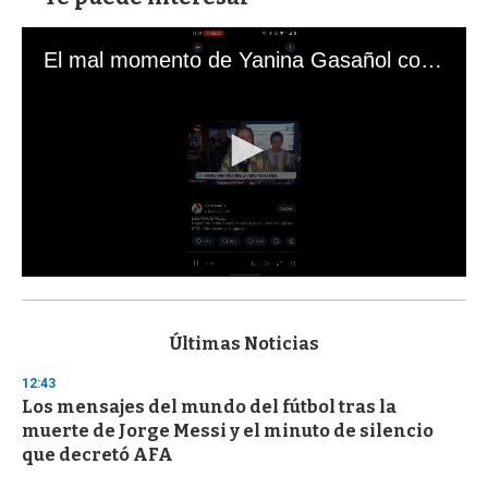
El mal momento de Yanina Gasañol con un hincha argentino en "Subrayado"
0
s
e
c
Últimas Noticias
o
n
12:43
d
Los mensajes del mundo del fútbol tras la
s
o
muerte de Jorge Messi y el minuto de silencio
f
que decretó AFA
3
3