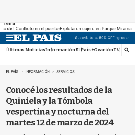
Tema
s del
Conflicto en el puerto
Explotaron cajero en Parque Miramar
día:
Suscribite al 50% OFF
Ingresar
M
e
Últimas Noticias
Información
El País +
Ovación
TV Show
n
M
u
o
s
t
EL PAÍS
INFORMACIÓN
SERVICIOS
r
a
Conocé los resultados de la
r
b
Quiniela y la Tómbola
�
s
vespertina y nocturna del
q
u
martes 12 de marzo de 2024
e
d