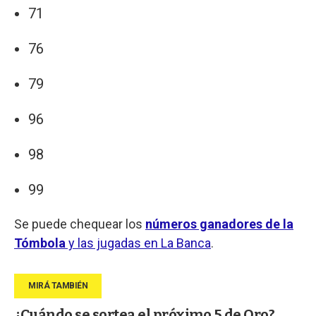
71
76
79
96
98
99
Se puede chequear los
números ganadores de la
Tómbola
y las jugadas en La Banca
.
¿Cuándo se sortea el próximo 5 de Oro?