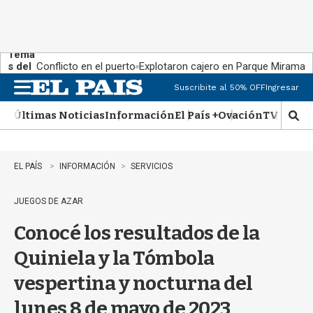
Tema
s del
Conflicto en el puerto
Explotaron cajero en Parque Miramar
día:
Suscribite al 50% OFF
Ingresar
M
e
Últimas Noticias
Información
El País +
Ovación
TV Show
n
M
u
o
s
t
EL PAÍS
INFORMACIÓN
SERVICIOS
r
a
JUEGOS DE AZAR
r
b
Conocé los resultados de la
�
s
Quiniela y la Tómbola
q
u
vespertina y nocturna del
e
d
lunes 8 de mayo de 2023