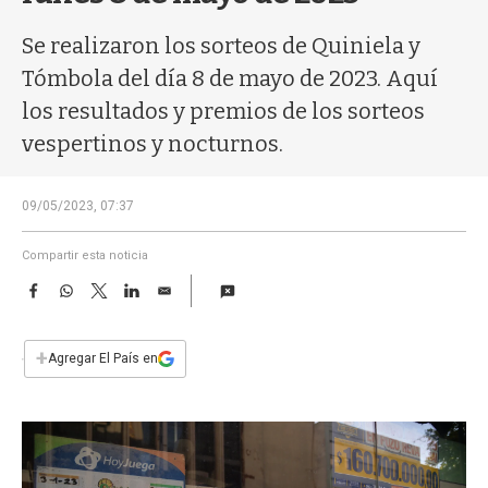
a
Se realizaron los sorteos de Quiniela y
Tómbola del día 8 de mayo de 2023. Aquí
los resultados y premios de los sorteos
vespertinos y nocturnos.
09/05/2023, 07:37
Compartir esta noticia
F
W
T
L
E
a
h
w
i
m
c
a
i
n
a
e
t
t
k
i
+
Agregar El País en
b
s
t
e
l
o
A
e
d
o
p
r
I
k
p
n