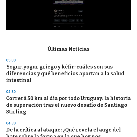
0
s
e
c
Últimas Noticias
o
n
05:00
d
Yogur, yogur griego y kéfir: cuáles son sus
s
o
diferencias y qué beneficios aportan a la salud
f
intestinal
3
3
s
04:30
e
Correrá 50 km al día por todo Uruguay: la historia
c
de superación tras el nuevo desafío de Santiago
o
n
Stirling
d
s
04:30
De la crítica al ataque: ¿Qué revela el auge del
hate sobre la forma en la que hoy nos