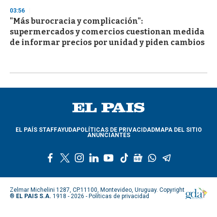
03:56
"Más burocracia y complicación":
supermercados y comercios cuestionan medida
de informar precios por unidad y piden cambios
EL PAÍS STAFF
AYUDA
POLÍTICAS DE PRIVACIDAD
MAPA DEL SITIO
ANUNCIANTES
f
t
i
l
y
t
g
w
t
a
w
n
i
o
i
o
h
e
c
i
s
n
u
k
o
a
l
e
t
t
k
t
t
g
t
e
Zelmar Michelini 1287, CP.11100, Montevideo, Uruguay. Copyright
b
t
a
e
u
o
l
s
g
®
EL PAIS S.A.
1918 - 2026 -
Políticas de privacidad
o
e
g
d
b
k
e
a
r
o
r
r
i
e
n
p
a