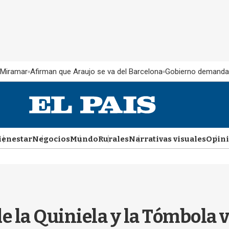
 Miramar
Afirman que Araujo se va del Barcelona
Gobierno demanda
ienestar
Negocios
Mundo
Rurales
Narrativas visuales
Opin
de la Quiniela y la Tómbola