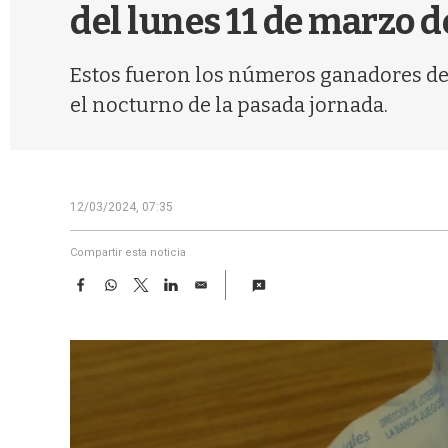
del lunes 11 de marzo 
Estos fueron los números ganadores de l
el nocturno de la pasada jornada.
12/03/2024, 07:35
Compartir esta noticia
F
W
T
L
E
a
h
w
i
m
c
a
i
n
a
e
t
t
k
i
b
s
t
e
l
o
A
e
d
o
p
r
I
k
p
n