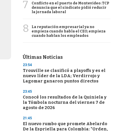
7
Conflicto en el puerto de Montevideo: TCP
denuncia que el sindicato pidió reducir
la jornada laboral
8
La reputación empresarial ya no
empieza cuando habla el CEO; empieza
cuando hablan los empleados
Últimas Noticias
23:54
Trouville se clasificó a playoffs y es el
nuevo líder de la LDA; Verdirrojo y
Lagomar ganaron puntos directos
23:45
Conocé los resultados de la Quiniela y
la Tómbola nocturna del viernes 7 de
agosto de 2026
21:45
El nuevo rumbo que promete Abelardo
De la Espriella para Colombia: "Orden,