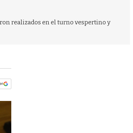
s
q
u
e
ron realizados en el turno vespertino y
d
a
 en