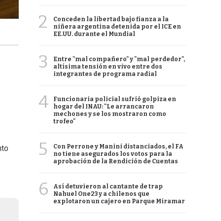
2
Conceden la libertad bajo fianza a la
niñera argentina detenida por el ICE en
EE.UU. durante el Mundial
3
Entre "mal compañero" y "mal perdedor",
altísima tensión en vivo entre dos
integrantes de programa radial
4
Funcionaria policial sufrió golpiza en
hogar del INAU: "Le arrancaron
mechones y se los mostraron como
trofeo"
5
Con Perrone y Manini distanciados, el FA
nto
no tiene asegurados los votos para la
aprobación de la Rendición de Cuentas
6
Así detuvieron al cantante de trap
Nahuel One23 y a chilenos que
explotaron un cajero en Parque Miramar