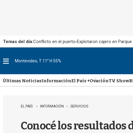
Temas del día:
Conflicto en el puerto
Explotaron cajero en Parque
Montevideo, T 11° H 55%
M
e
n
u
Últimas Noticias
Información
El País +
Ovación
TV Show
B
EL PAÍS
INFORMACIÓN
SERVICIOS
Conocé los resultados 