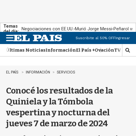
Temas
Negociaciones con EE.UU.
Murió Jorge Messi
Peñarol vs
del día:
Suscribite al 50% OFF
Ingresar
M
e
Últimas Noticias
Información
El País +
Ovación
TV Show
n
M
u
o
s
t
EL PAÍS
INFORMACIÓN
SERVICIOS
r
a
Conocé los resultados de la
r
b
Quiniela y la Tómbola
�
s
vespertina y nocturna del
q
u
jueves 7 de marzo de 2024
e
d