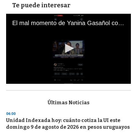
Te puede interesar
El mal momento de Yanina Gasañol con un hincha argentino en "Subrayado"
0
s
e
c
Últimas Noticias
o
n
06:00
d
Unidad Indexada hoy: cuánto cotiza la UI este
s
o
domingo 9 de agosto de 2026 en pesos uruguayos
f
3