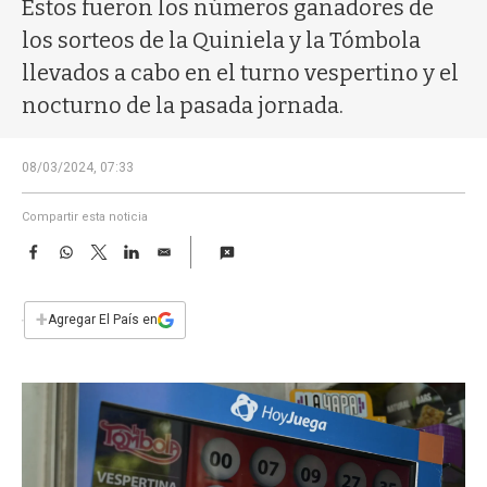
a
Estos fueron los números ganadores de
los sorteos de la Quiniela y la Tómbola
llevados a cabo en el turno vespertino y el
nocturno de la pasada jornada.
08/03/2024, 07:33
Compartir esta noticia
F
W
T
L
E
a
h
w
i
m
c
a
i
n
a
e
t
t
k
i
+
Agregar El País en
b
s
t
e
l
o
A
e
d
o
p
r
I
k
p
n