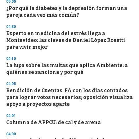
05:00
3
s
¿Por qué la diabetes y la depresión forman una
e
pareja cada vez más común?
c
o
04:30
n
d
Experto en medicina del estrés llega a
s
Montevideo: las claves de Daniel López Rosetti
para vivir mejor
04:10
La lupa sobre las multas que aplica Ambiente: a
quiénes se sanciona y por qué
04:05
Rendición de Cuentas: FA con los días contados
para lograr votos necesarios; oposición visualiza
apoyo a proyectos aparte
04:01
Columna de APPCU: de cal y de arena
04:00