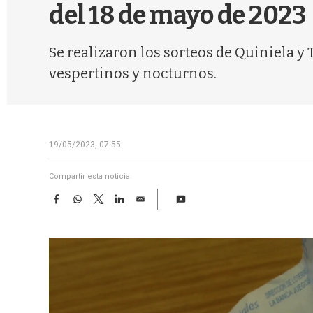
del 18 de mayo de 2023
Se realizaron los sorteos de Quiniela y
vespertinos y nocturnos.
19/05/2023, 07:55
Compartir esta noticia
F
W
T
L
E
a
h
w
i
m
c
a
i
n
a
e
t
t
k
i
b
s
t
e
l
o
A
e
d
o
p
r
I
k
p
n