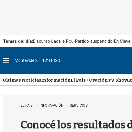
Temas del día:
Discurso Lacalle Pou
Partido suspendido
En Clave 
Montevideo, T 13° H 42%
M
e
n
u
Últimas Noticias
Información
El País +
Ovación
TV Show
B
EL PAÍS
INFORMACIÓN
SERVICIOS
Conocé los resultados 