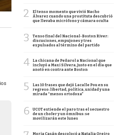
2
El tenso momento que vivió Nacho
Álvarez cuando una prostituta descubrió
que llevaba micrófono y cámara oculta
3
Tenso final del Nacional-Boston River:
discusiones, empujones y tres
expulsados al término del partido
4
La chicana de Peñarol a Nacional que
incluyó a Maxi Silvera, justo en el día que
anotó en contra ante Boston
5
ios
Las 10 frases que dejó Lacalle Pou en su
regreso: libertad, política, unidad y una
mirada “menos ortodoxa”
6
UCOT extiende el paro tras el secuestro
de un chofer y un ómnibus: se
movilizarán este lunes
Moria Casán descolocó a Natalia Oreiro