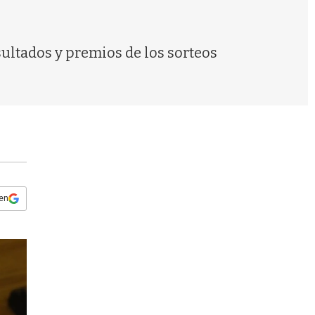
s
q
u
e
sultados y premios de los sorteos
d
a
 en