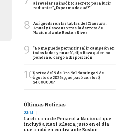
7
al revelar su insólito secreto para lucir
radiante: "¿Esperma de qué?"
8
Así quedaron las tablas del Clausura,
Anual y Descenso tras la derrota de
Nacional ante Boston River
9
"No me puedo permitir salir campeón en
todos lados y no acá", dijo Bava quien no
pondrá el cargo a disposición
10
Sorteo del 5 de Oro del domingo 9 de
agosto de 2026: ¿qué pasó con los $
24.600.000?
Últimas Noticias
23:14
La chicana de Peñarol a Nacional que
incluyó a Maxi Silvera, justo en el día
que anotó en contra ante Boston