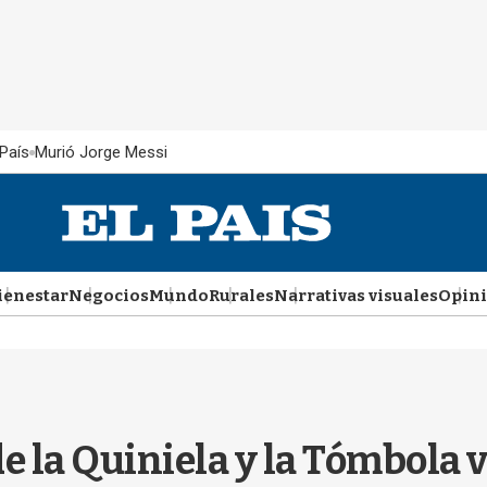
País
Murió Jorge Messi
ienestar
Negocios
Mundo
Rurales
Narrativas visuales
Opin
de la Quiniela y la Tómbola