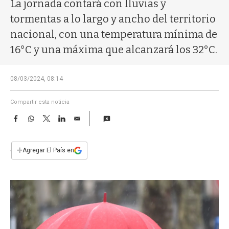
a
La jornada contará con lluvias y
tormentas a lo largo y ancho del territorio
nacional, con una temperatura mínima de
16°C y una máxima que alcanzará los 32°C.
08/03/2024, 08:14
Compartir esta noticia
F
W
T
L
E
a
h
w
i
m
c
a
i
n
a
e
t
t
k
i
+
Agregar El País en
b
s
t
e
l
o
A
e
d
o
p
r
I
k
p
n