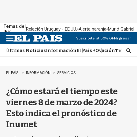
Temas del
Relación Uruguay - EE.UU.
Alerta naranja
Murió Gabriel 
día:
Suscribite al 50% OFF
Ingresar
M
e
Últimas Noticias
Información
El País +
Ovación
TV Show
n
M
u
o
s
t
EL PAÍS
INFORMACIÓN
SERVICIOS
r
a
¿Cómo estará el tiempo este
r
b
viernes 8 de marzo de 2024?
�
s
Esto indica el pronóstico de
q
u
Inumet
e
d