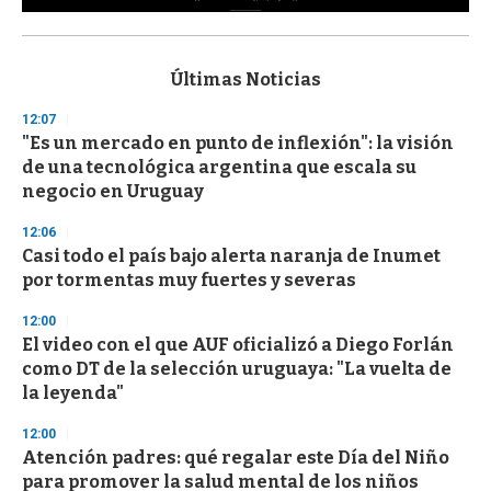
0
s
e
c
Últimas Noticias
o
n
12:07
d
"Es un mercado en punto de inflexión": la visión
s
o
de una tecnológica argentina que escala su
f
negocio en Uruguay
3
3
s
12:06
e
Casi todo el país bajo alerta naranja de Inumet
c
por tormentas muy fuertes y severas
o
n
d
12:00
s
El video con el que AUF oficializó a Diego Forlán
como DT de la selección uruguaya: "La vuelta de
la leyenda"
12:00
Atención padres: qué regalar este Día del Niño
para promover la salud mental de los niños