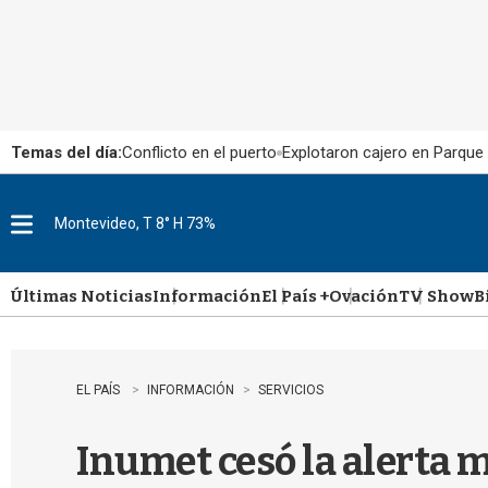
Temas del día:
Conflicto en el puerto
Explotaron cajero en Parque
Montevideo, T 8° H 73%
M
e
n
u
Últimas Noticias
Información
El País +
Ovación
TV Show
B
EL PAÍS
INFORMACIÓN
SERVICIOS
Inumet cesó la alerta 