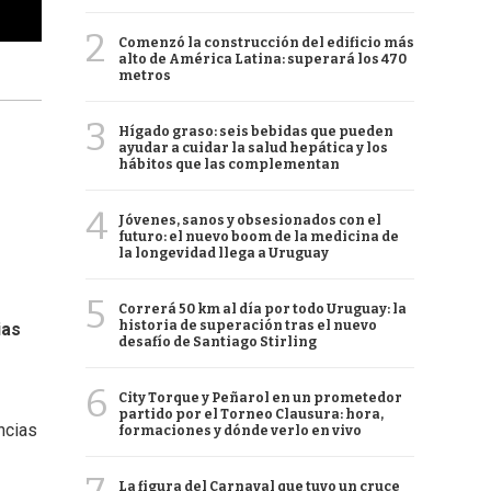
2
Comenzó la construcción del edificio más
alto de América Latina: superará los 470
metros
3
Hígado graso: seis bebidas que pueden
ayudar a cuidar la salud hepática y los
hábitos que las complementan
4
Jóvenes, sanos y obsesionados con el
futuro: el nuevo boom de la medicina de
la longevidad llega a Uruguay
5
Correrá 50 km al día por todo Uruguay: la
historia de superación tras el nuevo
ias
desafío de Santiago Stirling
6
City Torque y Peñarol en un prometedor
partido por el Torneo Clausura: hora,
ncias
formaciones y dónde verlo en vivo
La figura del Carnaval que tuvo un cruce