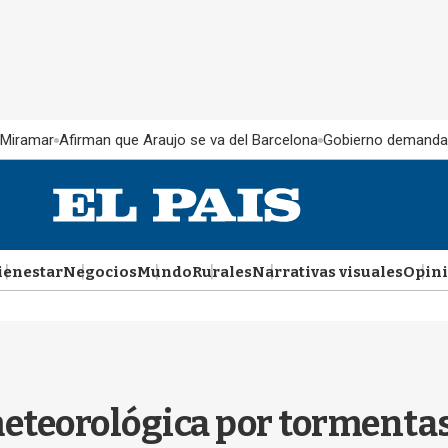
 Miramar
Afirman que Araujo se va del Barcelona
Gobierno demanda
ienestar
Negocios
Mundo
Rurales
Narrativas visuales
Opin
meteorológica por tormentas 