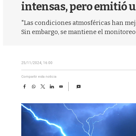
intensas, pero emitió u
"Las condiciones atmosféricas han mejo
Sin embargo, se mantiene el monitoreo d
25/11/2024, 16:00
Compartir esta noticia
F
W
T
L
E
a
h
w
i
m
c
a
i
n
a
e
t
t
k
i
b
s
t
e
l
o
A
e
d
o
p
r
I
k
p
n