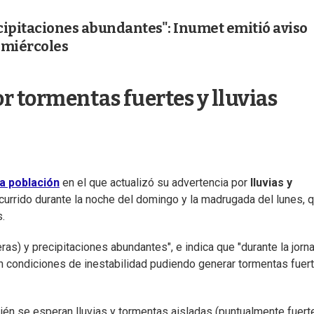
cipitaciones abundantes": Inumet emitió aviso
l miércoles
r tormentas fuertes y lluvias
la población
en el que actualizó su advertencia por
lluvias y
currido durante la noche del domingo y la madrugada del lunes, 
s.
as) y precipitaciones abundantes", e indica que "durante la jorn
ran condiciones de inestabilidad pudiendo generar tormentas fuer
bién se esperan lluvias y tormentas aisladas (puntualmente fuert