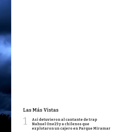
Las Más Vistas
1
Así detuvieron al cantante de trap
Nahuel One23 y a chilenos que
explotaron un cajero en Parque Miramar