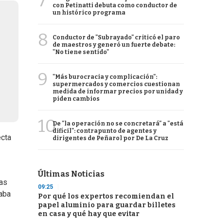
7
con Petinatti debuta como conductor de
un histórico programa
8
Conductor de "Subrayado" criticó el paro
de maestros y generó un fuerte debate:
"No tiene sentido"
9
"Más burocracia y complicación":
supermercados y comercios cuestionan
medida de informar precios por unidad y
piden cambios
10
De "la operación no se concretará" a "está
difícil": contrapunto de agentes y
ecta
dirigentes de Peñarol por De La Cruz
Últimas Noticias
ias
09:25
gaba
Por qué los expertos recomiendan el
papel aluminio para guardar billetes
en casa y qué hay que evitar