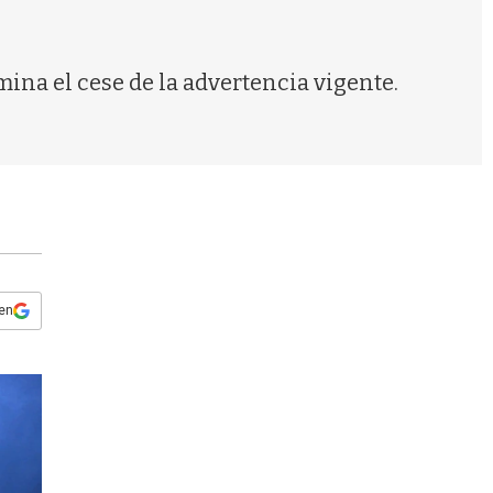
s
q
u
e
ina el cese de la advertencia vigente.
d
a
 en