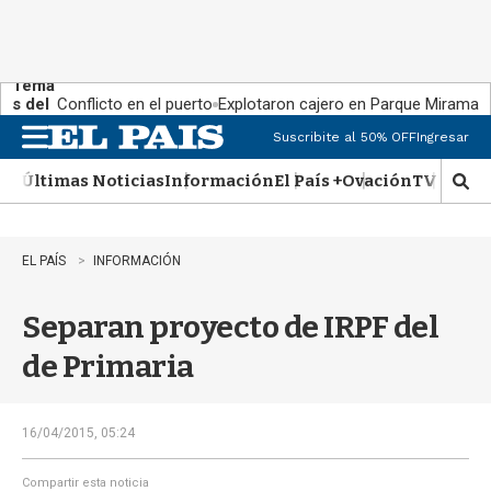
Tema
s del
Conflicto en el puerto
Explotaron cajero en Parque Miramar
día:
Suscribite al 50% OFF
Ingresar
M
e
Últimas Noticias
Información
El País +
Ovación
TV Show
n
M
u
o
s
t
EL PAÍS
INFORMACIÓN
r
a
Separan proyecto de IRPF del
r
b
de Primaria
�
s
q
u
16/04/2015, 05:24
e
d
Compartir esta noticia