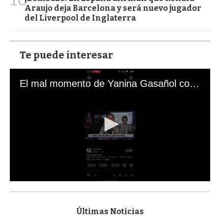
Araujo deja Barcelona y será nuevo jugador
del Liverpool de Inglaterra
Te puede interesar
El mal momento de Yanina Gasañol con un hincha argentino en "Subrayado"
0
s
e
c
Últimas Noticias
o