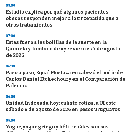
n
08:00
d
Estudio explica por qué algunos pacientes
s
o
obesos responden mejor a la tirzepatida que a
f
otros tratamientos
3
3
s
07:00
e
Estas fueron las bolillas de la suerte en la
c
Quiniela y Tómbola de ayer viernes 7 de agosto
o
n
de 2026
d
s
06:38
Paso a paso, Equal Mostaza encabezó el podio de
Carlos Daniel Etchechoury en el Comparación de
Palermo
06:00
Unidad Indexada hoy: cuánto cotiza la UI este
sábado 8 de agosto de 2026 en pesos uruguayos
05:00
Yogur, yogur griego y kéfir: cuáles son sus