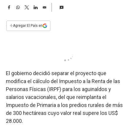
a
F
W
T
L
E
a
h
w
i
m
c
a
i
n
a
e
t
t
k
i
+
Agregar El País en
b
s
t
e
l
o
A
e
d
o
p
r
I
k
p
n
El gobierno decidió separar el proyecto que
modifica el cálculo del Impuesto a la Renta de las
Personas Físicas (IRPF) para los aguinaldos y
salarios vacacionales, del que reimplanta el
Impuesto de Primaria a los predios rurales de más
de 300 hectáreas cuyo valor real supere los US$
28.000.