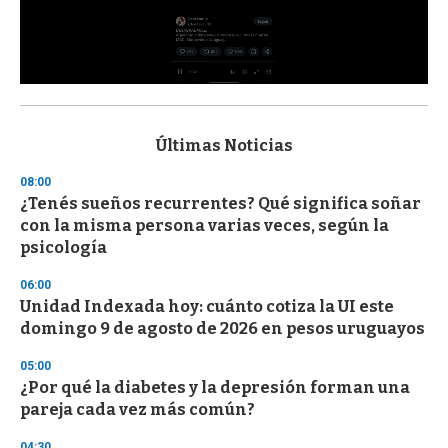
0
s
e
c
Últimas Noticias
o
n
08:00
d
¿Tenés sueños recurrentes? Qué significa soñar
s
o
con la misma persona varias veces, según la
f
psicología
3
3
s
06:00
e
Unidad Indexada hoy: cuánto cotiza la UI este
c
domingo 9 de agosto de 2026 en pesos uruguayos
o
n
d
05:00
s
¿Por qué la diabetes y la depresión forman una
pareja cada vez más común?
04:30