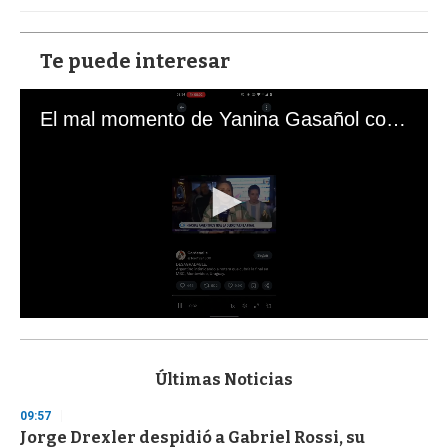
Te puede interesar
El mal momento de Yanina Gasañol con un hincha argentino en "Subrayado"
0
s
e
c
Últimas Noticias
o
n
09:57
d
Jorge Drexler despidió a Gabriel Rossi, su
s