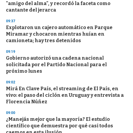
o
"amigo del alma", y recordó la faceta como
f
cantante del jerarca
3
3
s
09:37
e
Explotaron un cajero automático en Parque
c
Miramar y chocaron mientras huían en
o
n
camioneta; hay tres detenidos
d
s
09:19
Gobierno autorizó una cadena nacional
solicitada por el Partido Nacional para el
próximo lunes
09:02
Mirá En Clave País, el streaming de El País, en
vivo: el paso del ciclón en Uruguay y entrevista a
Florencia Núñez
09:00
¿Manejás mejor que la mayoría? El estudio
científico que demuestra por qué casi todos
caemos en esta ilusión