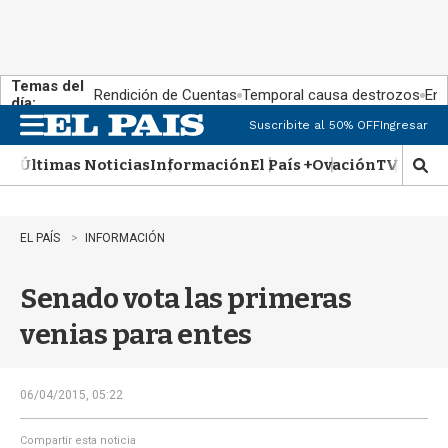
Temas del
Rendición de Cuentas
Temporal causa destrozos
En 
día:
Suscribite al 50% OFF
Ingresar
M
e
Últimas Noticias
Información
El País +
Ovación
TV Show
n
M
u
o
s
t
EL PAÍS
INFORMACIÓN
r
a
Senado vota las primeras
r
b
venias para entes
�
s
q
u
06/04/2015, 05:22
e
d
Compartir esta noticia