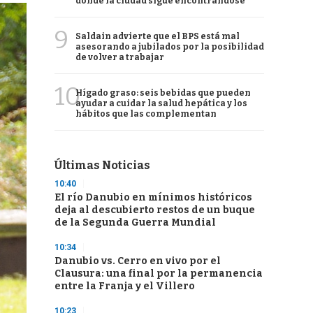
donde la ciudad sigue encontrándose
9
Saldain advierte que el BPS está mal
asesorando a jubilados por la posibilidad
de volver a trabajar
10
Hígado graso: seis bebidas que pueden
ayudar a cuidar la salud hepática y los
hábitos que las complementan
Últimas Noticias
10:40
El río Danubio en mínimos históricos
deja al descubierto restos de un buque
de la Segunda Guerra Mundial
10:34
Danubio vs. Cerro en vivo por el
Clausura: una final por la permanencia
entre la Franja y el Villero
10:23