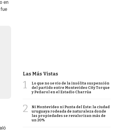
bo en
 fue
Las Más Vistas
1
Lo que no se vio de la insólita suspensión
del partido entre Montevideo City Torque
y Peñarol en el Estadio Charrúa
2
Ni Montevideo ni Punta del Este: la ciudad
uruguaya rodeada de naturaleza donde
las propiedades se revalorizan más de
un 20%
aló