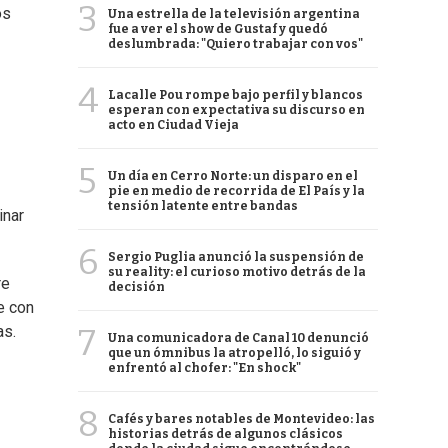
3
os
Una estrella de la televisión argentina
fue a ver el show de Gustaf y quedó
deslumbrada: "Quiero trabajar con vos"
4
Lacalle Pou rompe bajo perfil y blancos
esperan con expectativa su discurso en
acto en Ciudad Vieja
5
Un día en Cerro Norte: un disparo en el
pie en medio de recorrida de El País y la
tensión latente entre bandas
inar
6
Sergio Puglia anunció la suspensión de
su reality: el curioso motivo detrás de la
re
decisión
e con
7
as.
Una comunicadora de Canal 10 denunció
que un ómnibus la atropelló, lo siguió y
enfrentó al chofer: "En shock"
8
Cafés y bares notables de Montevideo: las
historias detrás de algunos clásicos