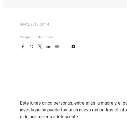
09/02/2015, 20:14
Compartir esta noticia
F
W
T
L
E
a
h
w
i
m
c
a
i
n
a
e
t
t
k
i
b
s
t
e
l
o
A
e
d
o
p
r
I
k
p
n
Este lunes cinco personas, entre ellas la madre y el 
investigación puede tomar un nuevo rumbo tras el in
sido una mujer o adolescente.