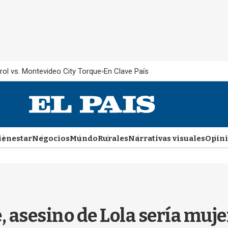
rol vs. Montevideo City Torque
En Clave País
ienestar
Negocios
Mundo
Rurales
Narrativas visuales
Opin
 asesino de Lola sería muje