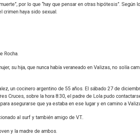
muerte”, por lo que “hay que pensar en otras hipótesis”. Según l
l crimen haya sido sexual.
de Rocha.
jer, su hija, que nunca había veraneado en Valizas, no solía cam
alez, un cocinero argentino de 55 años. El sábado 27 de diciemb
res Cruces, sobre la hora 8:30, el padre de Lola pudo contactars
s para asegurarse que ya estaba en ese lugar y en camino a Valiz
cionado al surf y también amigo de V.T..
joven y la madre de ambos.