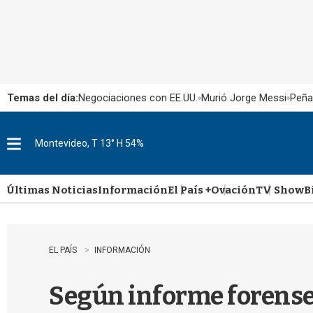
Temas del día:
Negociaciones con EE.UU.
Murió Jorge Messi
Peña
Montevideo, T 13° H 54%
M
e
n
u
Últimas Noticias
Información
El País +
Ovación
TV Show
B
EL PAÍS
INFORMACIÓN
Según informe forense,