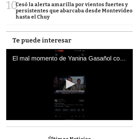
10
Cesó la alerta amarilla por vientos fuertes y
persistentes que abarcaba desde Montevideo
hasta el Chuy
Te puede interesar
El mal momento de Yanina Gasañol con un hincha argentino en "Subrayado"
0
s
e
c