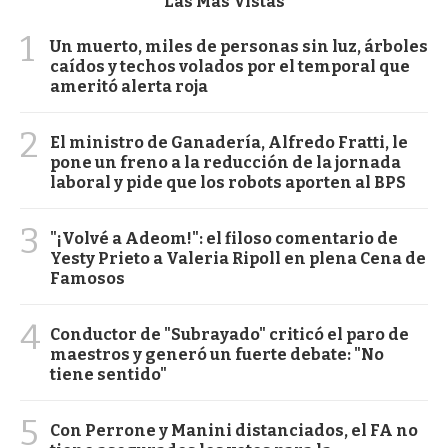
Las Más Vistas
1
Un muerto, miles de personas sin luz, árboles
caídos y techos volados por el temporal que
ameritó alerta roja
2
El ministro de Ganadería, Alfredo Fratti, le
pone un freno a la reducción de la jornada
laboral y pide que los robots aporten al BPS
3
"¡Volvé a Adeom!": el filoso comentario de
Yesty Prieto a Valeria Ripoll en plena Cena de
Famosos
4
Conductor de "Subrayado" criticó el paro de
maestros y generó un fuerte debate: "No
tiene sentido"
5
Con Perrone y Manini distanciados, el FA no