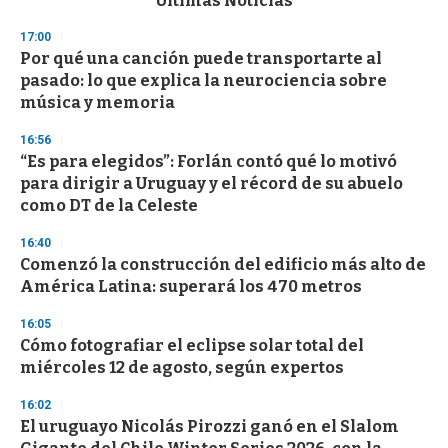
Últimas Noticias
o
n
17:00
d
Por qué una canción puede transportarte al
s
o
pasado: lo que explica la neurociencia sobre
f
música y memoria
3
3
s
16:56
e
“Es para elegidos”: Forlán contó qué lo motivó
c
para dirigir a Uruguay y el récord de su abuelo
o
n
como DT de la Celeste
d
s
16:40
Comenzó la construcción del edificio más alto de
América Latina: superará los 470 metros
16:05
Cómo fotografiar el eclipse solar total del
miércoles 12 de agosto, según expertos
16:02
El uruguayo Nicolás Pirozzi ganó en el Slalom