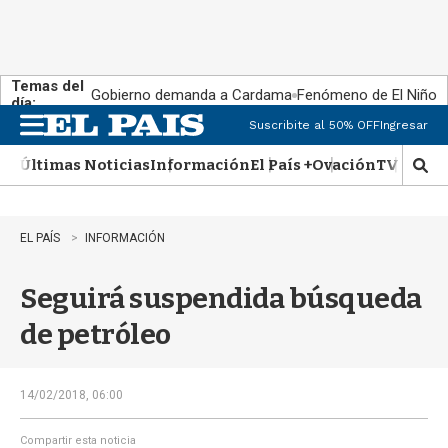
Temas del
Gobierno demanda a Cardama
Fenómeno de El Niño
día:
Suscribite al 50% OFF
Ingresar
M
e
Últimas Noticias
Información
El País +
Ovación
TV Show
n
M
u
o
s
t
EL PAÍS
INFORMACIÓN
r
a
Seguirá suspendida búsqueda
r
b
de petróleo
�
s
q
u
14/02/2018, 06:00
e
d
Compartir esta noticia