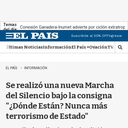
Temas
Conexión Ganadera
Inumet advierte por ciclón extratropi
del día:
Suscribite al 50% OFF
Ingresar
M
e
Últimas Noticias
Información
El País +
Ovación
TV Show
n
M
u
o
s
t
EL PAÍS
INFORMACIÓN
r
a
Se realizó una nueva Marcha
r
b
del Silencio bajo la consigna
�
s
"¿Dónde Están? Nunca más
q
u
terrorismo de Estado"
e
d