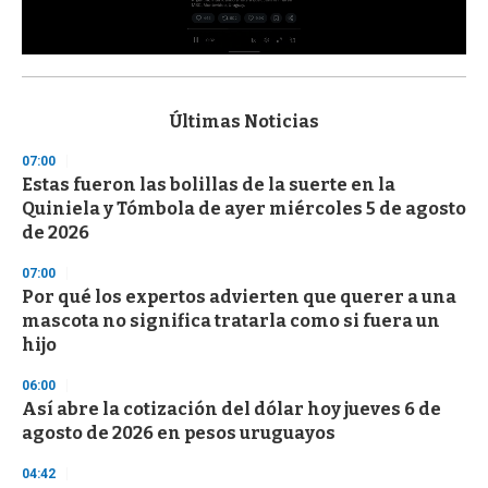
0
s
e
c
Últimas Noticias
o
n
07:00
d
Estas fueron las bolillas de la suerte en la
s
o
Quiniela y Tómbola de ayer miércoles 5 de agosto
f
de 2026
3
3
s
07:00
e
Por qué los expertos advierten que querer a una
c
mascota no significa tratarla como si fuera un
o
n
hijo
d
s
06:00
Así abre la cotización del dólar hoy jueves 6 de
agosto de 2026 en pesos uruguayos
04:42