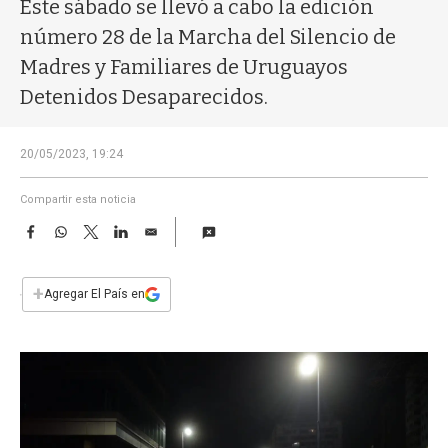
a
Este sábado se llevó a cabo la edición
número 28 de la Marcha del Silencio de
Madres y Familiares de Uruguayos
Detenidos Desaparecidos.
20/05/2023, 19:24
Compartir esta noticia
F
W
T
L
E
a
h
w
i
m
c
a
i
n
a
e
t
t
k
i
+
Agregar El País en
b
s
t
e
l
o
A
e
d
o
p
r
I
k
p
n