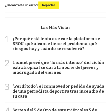
¿Encontraste un error?
Reportar
Las Más Vistas
1
¿Por qué está lenta o se cae la plataforma e-
BROU, qué alcance tiene el problema, qué
riesgos hay y cuándo se resolverá?
2
Inumet prevé que "lo más intenso" del ciclón
extratropical se dará la noche del jueves y
madrugada del viernes
3
"Perdí todo": el conmovedor pedido de ayuda
de una periodista deportiva tras incendio de
su casa
4
Sorteo del 5 de Oro de este miércoles 5 de