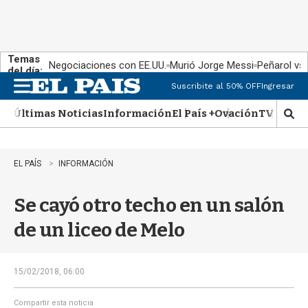
Temas
Negociaciones con EE.UU.
Murió Jorge Messi
Peñarol vs
del día:
Suscribite al 50% OFF
Ingresar
M
e
Últimas Noticias
Información
El País +
Ovación
TV Show
n
M
u
o
s
t
EL PAÍS
INFORMACIÓN
r
a
Se cayó otro techo en un salón
r
b
de un liceo de Melo
�
s
q
u
15/02/2018, 06:00
e
d
Compartir esta noticia