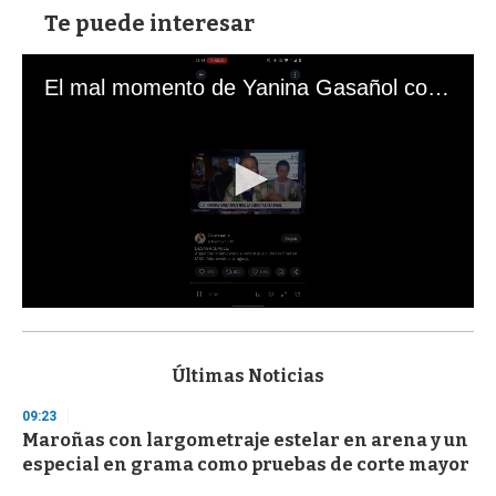
Te puede interesar
El mal momento de Yanina Gasañol con un hincha argentino en "Subrayado"
0
s
e
c
Últimas Noticias
o
n
09:23
d
Maroñas con largometraje estelar en arena y un
s
o
especial en grama como pruebas de corte mayor
f
3