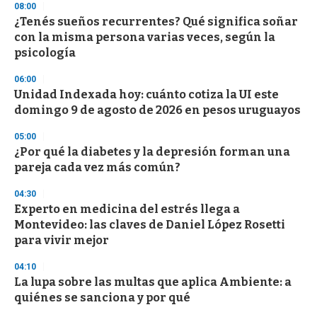
08:00
3
s
¿Tenés sueños recurrentes? Qué significa soñar
e
con la misma persona varias veces, según la
c
psicología
o
n
d
06:00
s
Unidad Indexada hoy: cuánto cotiza la UI este
domingo 9 de agosto de 2026 en pesos uruguayos
05:00
¿Por qué la diabetes y la depresión forman una
pareja cada vez más común?
04:30
Experto en medicina del estrés llega a
Montevideo: las claves de Daniel López Rosetti
para vivir mejor
04:10
La lupa sobre las multas que aplica Ambiente: a
quiénes se sanciona y por qué