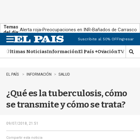
Temas
Alerta roja
Preocupaciones en INR
Bañados de Carrasco
del día:
Suscribite al 50% OFF
Ingresar
M
e
Últimas Noticias
Información
El País +
Ovación
TV Show
n
M
u
o
s
t
EL PAÍS
INFORMACIÓN
SALUD
r
a
¿Qué es la tuberculosis, cómo
r
b
se transmite y cómo se trata?
�
s
q
u
09/07/2018, 21:51
e
d
Compartir esta noticia