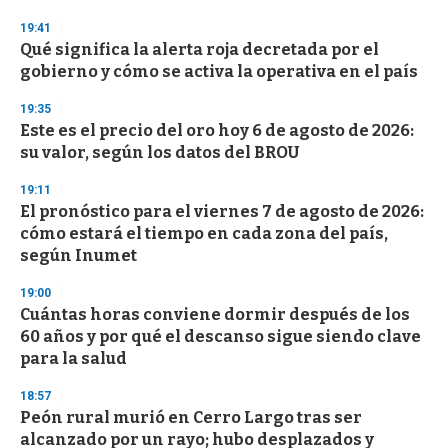
3
19:41
3
s
Qué significa la alerta roja decretada por el
e
gobierno y cómo se activa la operativa en el país
c
o
19:35
n
d
Este es el precio del oro hoy 6 de agosto de 2026:
s
su valor, según los datos del BROU
19:11
El pronóstico para el viernes 7 de agosto de 2026:
cómo estará el tiempo en cada zona del país,
según Inumet
19:00
Cuántas horas conviene dormir después de los
60 años y por qué el descanso sigue siendo clave
para la salud
18:57
Peón rural murió en Cerro Largo tras ser
alcanzado por un rayo; hubo desplazados y