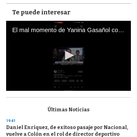
Te puede interesar
El mal momento de Yanina Gasañol con un hincha argentino en "Subrayado"
0
s
e
c
Últimas Noticias
o
n
19:41
d
Daniel Enríquez, de exitoso pasaje por Nacional,
s
o
vuelve a Colón en el rol de director deportivo
f