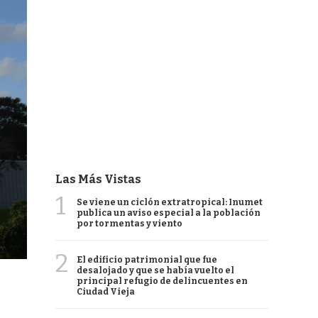
Las Más Vistas
1
Se viene un ciclón extratropical: Inumet
publica un aviso especial a la población
por tormentas y viento
2
El edificio patrimonial que fue
desalojado y que se había vuelto el
principal refugio de delincuentes en
Ciudad Vieja