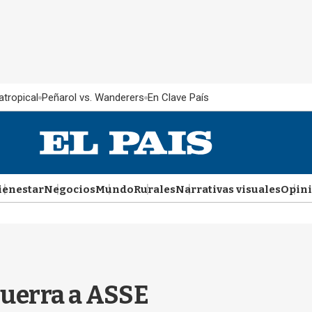
atropical
Peñarol vs. Wanderers
En Clave País
ienestar
Negocios
Mundo
Rurales
Narrativas visuales
Opin
guerra a ASSE