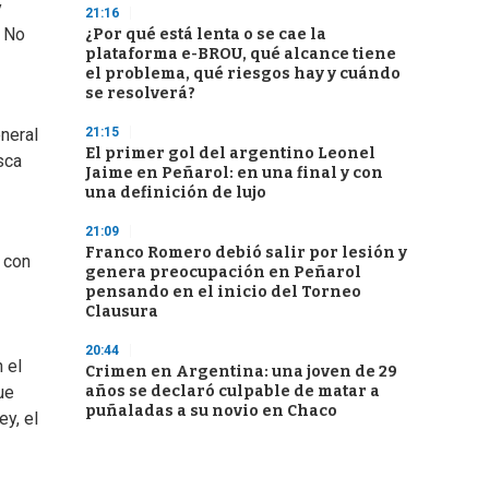
y
21:16
. No
¿Por qué está lenta o se cae la
plataforma e-BROU, qué alcance tiene
el problema, qué riesgos hay y cuándo
se resolverá?
21:15
neral
El primer gol del argentino Leonel
sca
Jaime en Peñarol: en una final y con
una definición de lujo
21:09
Franco Romero debió salir por lesión y
 con
genera preocupación en Peñarol
pensando en el inicio del Torneo
Clausura
20:44
 el
Crimen en Argentina: una joven de 29
años se declaró culpable de matar a
ue
puñaladas a su novio en Chaco
ey, el