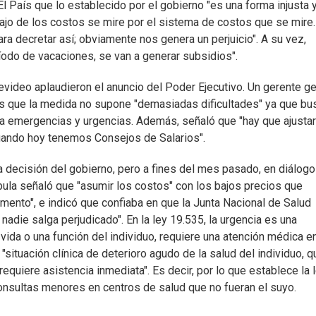
El País que lo establecido por el gobierno "es una forma injusta 
bajo de los costos se mire por el sistema de costos que se mire
a decretar así; obviamente nos genera un perjuicio". A su vez,
íodo de vacaciones, se van a generar subsidios".
video aplaudieron el anuncio del Poder Ejecutivo. Un gerente ge
País que la medida no supone "demasiadas dificultades" ya que bu
s a emergencias y urgencias. Además, señaló que "hay que ajustar
ando hoy tenemos Consejos de Salarios".
a decisión del gobierno, pero a fines del mes pasado, en diálogo
bula señaló que "asumir los costos" con los bajos precios que
mento", e indicó que confiaba en que la Junta Nacional de Salud
 nadie salga perjudicado". En la ley 19.535, la urgencia es una
a vida o una función del individuo, requiere una atención médica en
"situación clínica de deterioro agudo de la salud del individuo, q
equiere asistencia inmediata". Es decir, por lo que establece la l
consultas menores en centros de salud que no fueran el suyo.