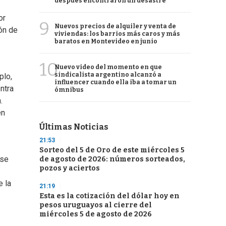
después encontraron un desastre
or
9
Nuevos precios de alquiler y venta de
ón de
viviendas: los barrios más caros y más
baratos en Montevideo en junio
10
Nuevo video del momento en que
sindicalista argentino alcanzó a
plo,
influencer cuando ella iba a tomar un
ntra
ómnibus
.
en
Últimas Noticias
21:53
Sorteo del 5 de Oro de este miércoles 5
 se
de agosto de 2026: números sorteados,
pozos y aciertos
e la
21:19
Esta es la cotización del dólar hoy en
pesos uruguayos al cierre del
miércoles 5 de agosto de 2026