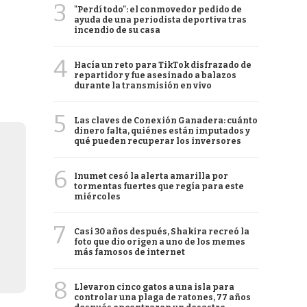
3
"Perdí todo": el conmovedor pedido de
ayuda de una periodista deportiva tras
incendio de su casa
4
Hacía un reto para TikTok disfrazado de
repartidor y fue asesinado a balazos
durante la transmisión en vivo
5
Las claves de Conexión Ganadera: cuánto
dinero falta, quiénes están imputados y
qué pueden recuperar los inversores
6
Inumet cesó la alerta amarilla por
tormentas fuertes que regía para este
miércoles
7
Casi 30 años después, Shakira recreó la
foto que dio origen a uno de los memes
más famosos de internet
8
Llevaron cinco gatos a una isla para
controlar una plaga de ratones, 77 años