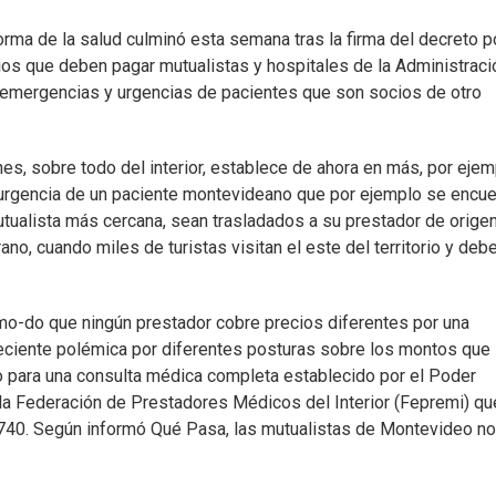
orma de la salud culminó esta semana tras la firma del decreto p
ios que deben pagar mutualistas y hospitales de la Administraci
 emergencias y urgencias de pacientes que son socios de otro
es, sobre todo del interior, establece de ahora en más, por ejem
 urgencia de un paciente montevideano que por ejemplo se encue
mutualista más cercana, sean trasladados a su prestador de origen
o, cuando miles de turistas visitan el este del territorio y deb
de mo-do que ningún prestador cobre precios diferentes por una
eciente polémica por diferentes posturas sobre los montos que
io para una consulta médica completa establecido por el Poder
r la Federación de Prestadores Médicos del Interior (Fepremi) qu
 740. Según informó Qué Pasa, las mutualistas de Montevideo no