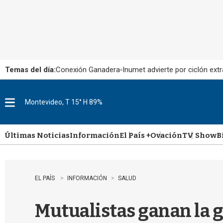
Temas del día:
Conexión Ganadera
Inumet advierte por ciclón extr
Montevideo, T 15° H 89%
M
e
n
u
Últimas Noticias
Información
El País +
Ovación
TV Show
B
EL PAÍS
INFORMACIÓN
SALUD
Mutualistas ganan la 