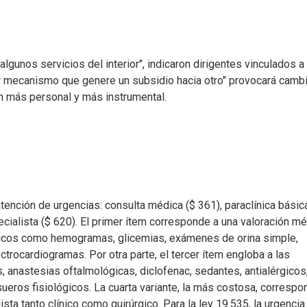
lgunos servicios del interior", indicaron dirigentes vinculados a 
er mecanismo que genere un subsidio hacia otro" provocará camb
án más personal y más instrumental.
atención de urgencias: consulta médica ($ 361), paraclínica básic
pecialista ($ 620). El primer ítem corresponde a una valoración m
nicos como hemogramas, glicemias, exámenes de orina simple,
trocardiogramas. Por otra parte, el tercer ítem engloba a las
s, anastesias oftalmológicas, diclofenac, sedantes, antialérgicos
ueros fisiológicos. La cuarta variante, la más costosa, correspo
sta tanto clínico como quirúrgico. Para la ley 19.535, la urgencia