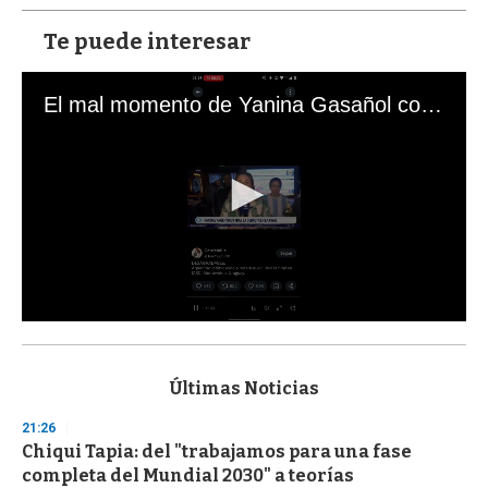
Te puede interesar
El mal momento de Yanina Gasañol con un hincha argentino en "Subrayado"
0
s
e
c
Últimas Noticias
o
n
21:26
d
Chiqui Tapia: del "trabajamos para una fase
s
o
completa del Mundial 2030" a teorías
f