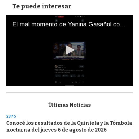
Te puede interesar
El mal momento de Yanina Gasañol con un hincha argentino en "Subrayado"
0
s
e
c
Últimas Noticias
o
n
23:45
d
Conocé los resultados de la Quiniela y la Tómbola
s
o
nocturna del jueves 6 de agosto de 2026
f
3