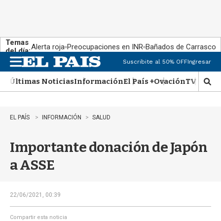
Temas
Alerta roja
Preocupaciones en INR
Bañados de Carrasco
del día:
Suscribite al 50% OFF
Ingresar
M
e
Últimas Noticias
Información
El País +
Ovación
TV Show
n
M
u
o
s
t
EL PAÍS
INFORMACIÓN
SALUD
r
a
Importante donación de Japón
r
b
a ASSE
�
s
q
u
22/06/2021, 00:39
e
d
Compartir esta noticia