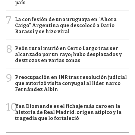
país
7
La confesión de una uruguaya en "Ahora
Caigo" Argentina que descolocó a Darío
Barassi y se hizo viral
8
Peón rural murió en Cerro Largo tras ser
alcanzado por un rayo; hubo desplazados y
destrozos en varias zonas
9
Preocupación en INR tras resolución judicial
que autorizó visita conyugal al líder narco
Fernández Albín
10
Yan Diomande es el fichaje más caro en la
historia de Real Madrid: origen atípico y la
tragedia que lo fortaleció