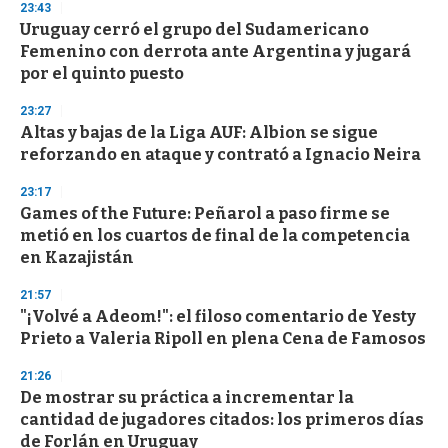
23:43
3
s
Uruguay cerró el grupo del Sudamericano
e
Femenino con derrota ante Argentina y jugará
c
por el quinto puesto
o
n
d
23:27
s
Altas y bajas de la Liga AUF: Albion se sigue
reforzando en ataque y contrató a Ignacio Neira
23:17
Games of the Future: Peñarol a paso firme se
metió en los cuartos de final de la competencia
en Kazajistán
21:57
"¡Volvé a Adeom!": el filoso comentario de Yesty
Prieto a Valeria Ripoll en plena Cena de Famosos
21:26
De mostrar su práctica a incrementar la
cantidad de jugadores citados: los primeros días
de Forlán en Uruguay