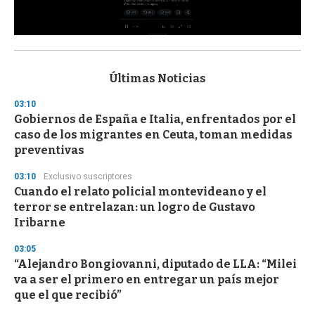
0
s
e
c
Últimas Noticias
o
n
03:10
d
Gobiernos de España e Italia, enfrentados por el
s
o
caso de los migrantes en Ceuta, toman medidas
f
preventivas
3
3
s
03:10
Exclusivo suscriptores
e
Cuando el relato policial montevideano y el
c
terror se entrelazan: un logro de Gustavo
o
n
Iribarne
d
s
03:05
“Alejandro Bongiovanni, diputado de LLA: “Milei
va a ser el primero en entregar un país mejor
que el que recibió”