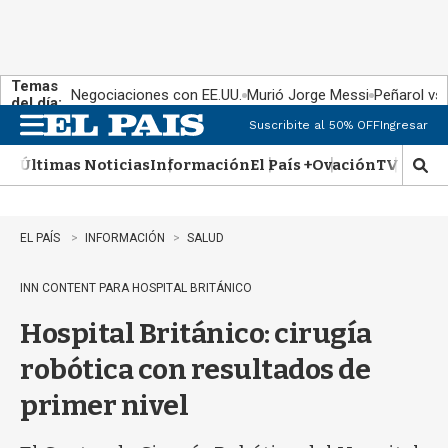
Temas
Negociaciones con EE.UU.
Murió Jorge Messi
Peñarol vs
del día:
Suscribite al 50% OFF
Ingresar
M
e
Últimas Noticias
Información
El País +
Ovación
TV Show
n
M
u
o
s
t
EL PAÍS
INFORMACIÓN
SALUD
r
a
INN CONTENT PARA HOSPITAL BRITÁNICO
r
b
Hospital Británico: cirugía
�
s
robótica con resultados de
q
u
primer nivel
e
d