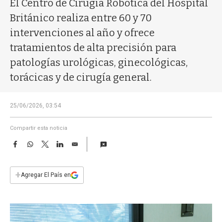
El Centro de Cirugía Robótica del Hospital
a
Británico realiza entre 60 y 70
intervenciones al año y ofrece
tratamientos de alta precisión para
patologías urológicas, ginecológicas,
torácicas y de cirugía general.
25/06/2026, 03:54
Compartir esta noticia
F
W
T
L
E
a
h
w
i
m
c
a
i
n
a
e
t
t
k
i
+
Agregar El País en
b
s
t
e
l
o
A
e
d
o
p
r
I
k
p
n