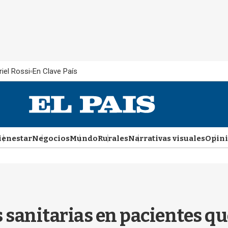
iel Rossi
En Clave País
ienestar
Negocios
Mundo
Rurales
Narrativas visuales
Opin
sanitarias en pacientes qu