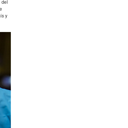
 del
e
ís y