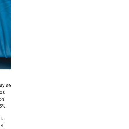
uay se
ros
on
45%.
 la
el