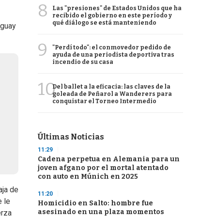
8
Las "presiones" de Estados Unidos que ha
recibido el gobierno en este período y
qué diálogo se está manteniendo
uguay
9
"Perdí todo": el conmovedor pedido de
ayuda de una periodista deportiva tras
incendio de su casa
10
Del ballet a la eficacia: las claves de la
goleada de Peñarol a Wanderers para
conquistar el Torneo Intermedio
Últimas Noticias
11:29
Cadena perpetua en Alemania para un
joven afgano por el mortal atentado
con auto en Múnich en 2025
aja de
11:20
 le
Homicidio en Salto: hombre fue
asesinado en una plaza momentos
erza