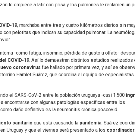
zón le empiece a latir con prisa y los pulmones le reclamen un 
COVID-19
, marchaba entre tres y cuatro kilómetros diarios sin ma
bo con pelotitas que indican su capacidad pulmonar. La neumólog
ovid”.
ntoma -como fatiga, insomnio, pérdida de gusto u olfato- despu
 del COVID-19
. Así lo demuestran distintos estudios realizados 
uevo coronavirus
fue hallado por primera vez, y así se observ
otorrino Hamlet Suárez, que coordina el equipo de especialistas
ando el SARS-CoV-2 entre la población uruguaya -casi 1.500
ing
os encontrarse con algunas patologías específicas entre los
como daño definitivo es la neumonitis crónica poscovid.
ento sanitario
que está causando la
pandemia
. Suárez coordi
en Uruguay y que el viernes será presentado a los
coordinado