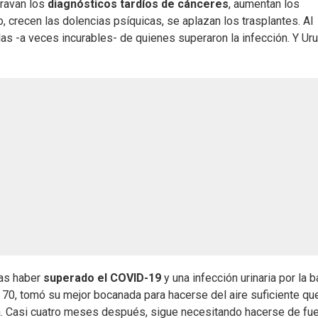
gravan los
diagnósticos tardíos de cánceres
, aumentan los
o, crecen las dolencias psíquicas, se aplazan los trasplantes. Al
s -a veces incurables- de quienes superaron la infección. Y Ur
ras haber
superado el COVID-19
y una infección urinaria por la b
0, tomó su mejor bocanada para hacerse del aire suficiente que
rta. Casi cuatro meses después, sigue necesitando hacerse de fu