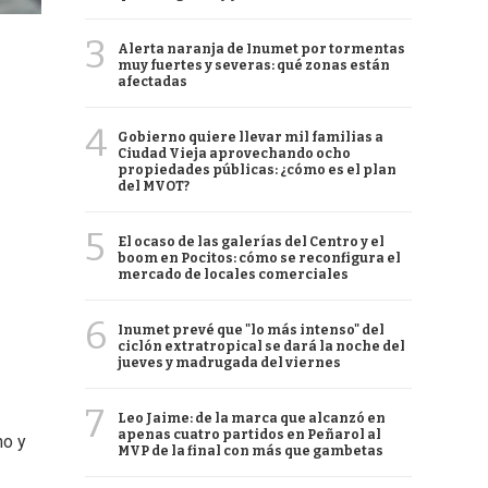
3
Alerta naranja de Inumet por tormentas
muy fuertes y severas: qué zonas están
afectadas
4
Gobierno quiere llevar mil familias a
Ciudad Vieja aprovechando ocho
propiedades públicas: ¿cómo es el plan
del MVOT?
5
El ocaso de las galerías del Centro y el
boom en Pocitos: cómo se reconfigura el
mercado de locales comerciales
6
Inumet prevé que "lo más intenso" del
ciclón extratropical se dará la noche del
jueves y madrugada del viernes
7
Leo Jaime: de la marca que alcanzó en
apenas cuatro partidos en Peñarol al
no y
MVP de la final con más que gambetas