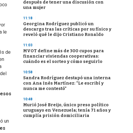
después de tener una discusión con
poco
una mujer
11:18
Georgina Rodríguez publicó un
yor
descargo tras las críticas por su físico y
a le
reveló qué le dijo Cristiano Ronaldo
11:03
MVOT define más de 300 cupos para
és de
financiar viviendas cooperativas:
en
cuándo es el sorteo y cómo seguirlo
a
10:58
 del
Sandra Rodríguez destapó una interna
con Ana Inés Martínez: "Le escribí y
nunca me contestó"
resos
10:48
Murió José Breijo, único preso político
uruguayo en Venezuela; tenía 71 años y
cumplía prisión domiciliaria
nó un
res