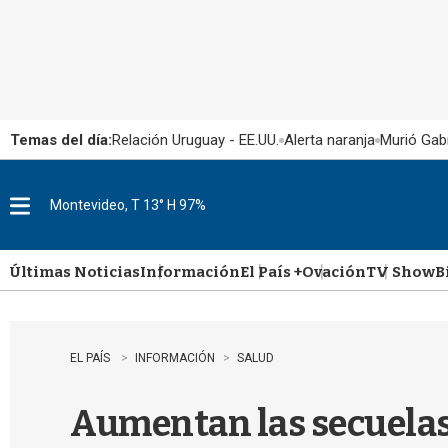
Temas del día:
Relación Uruguay - EE.UU.
Alerta naranja
Murió Gabr
Montevideo, T 13° H 97%
M
e
n
u
Últimas Noticias
Información
El País +
Ovación
TV Show
B
EL PAÍS
INFORMACIÓN
SALUD
Aumentan las secuelas 