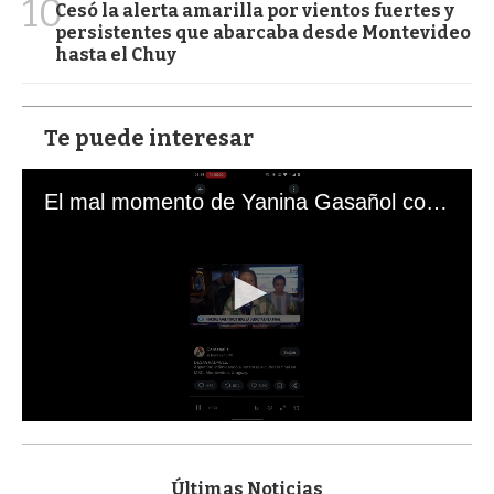
10
Cesó la alerta amarilla por vientos fuertes y
persistentes que abarcaba desde Montevideo
hasta el Chuy
Te puede interesar
El mal momento de Yanina Gasañol con un hincha argentino en "Subrayado"
0
s
e
c
Últimas Noticias