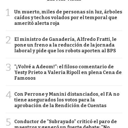
1
Un muerto, miles de personas sin luz, árboles
caídos y techos volados por el temporal que
ameritó alerta roja
2
El ministro de Ganadería, Alfredo Fratti, le
pone un freno a la reducción de la jornada
laboral y pide que los robots aporten al BPS
3
"¡Volvé a Adeom!": el filoso comentario de
Yesty Prieto a Valeria Ripoll en plena Cena de
Famosos
4
Con Perrone y Manini distanciados, el FA no
tiene asegurados los votos para la
aprobación de la Rendición de Cuentas
5
Conductor de "Subrayado" criticó el paro de
maestros y generó un fuerte debate: "No