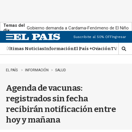
Temas del
Gobierno demanda a Cardama
Fenómeno de El Niño
día:
Suscribite al 50% OFF
Ingresar
M
e
Últimas Noticias
Información
El País +
Ovación
TV Show
n
M
u
o
s
t
EL PAÍS
INFORMACIÓN
SALUD
r
a
Agenda de vacunas:
r
b
registrados sin fecha
�
s
recibirán notificación entre
q
u
hoy y mañana
e
d