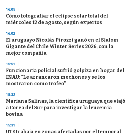
o
n
16:05
d
Cómo fotografiar el eclipse solar total del
s
o
miércoles 12 de agosto, según expertos
f
3
16:02
3
s
El uruguayo Nicolás Pirozzi ganó en el Slalom
e
Gigante del Chile Winter Series 2026, con la
c
mejor compañía
o
n
d
15:51
s
Funcionaria policial sufrió golpiza en hogar del
INAU: "Le arrancaron mechones y se los
mostraron como trofeo"
15:32
Mariana Salinas, la científica uruguaya que viajó
a Corea del Sur para investigar la leucemia
bovina
15:31
UTE trabaja en zonas afectadas por el temporal