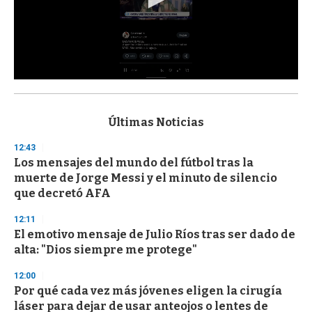
0
s
e
c
Últimas Noticias
o
n
12:43
d
Los mensajes del mundo del fútbol tras la
s
o
muerte de Jorge Messi y el minuto de silencio
f
que decretó AFA
3
3
s
12:11
e
El emotivo mensaje de Julio Ríos tras ser dado de
c
alta: "Dios siempre me protege"
o
n
d
12:00
s
Por qué cada vez más jóvenes eligen la cirugía
láser para dejar de usar anteojos o lentes de