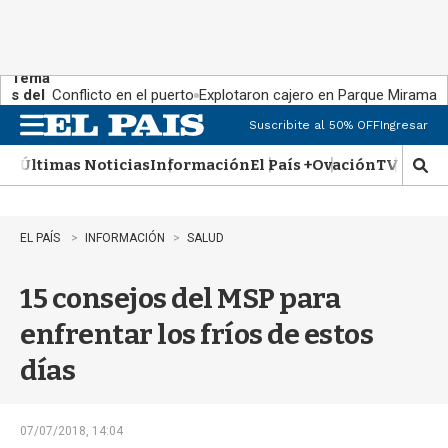
Tema
s del
Conflicto en el puerto
Explotaron cajero en Parque Miramar
día:
Suscribite al 50% OFF
Ingresar
M
e
Últimas Noticias
Información
El País +
Ovación
TV Show
n
M
u
o
s
t
EL PAÍS
INFORMACIÓN
SALUD
r
a
15 consejos del MSP para
r
b
enfrentar los fríos de estos
�
s
días
q
u
e
d
07/07/2018, 14:04