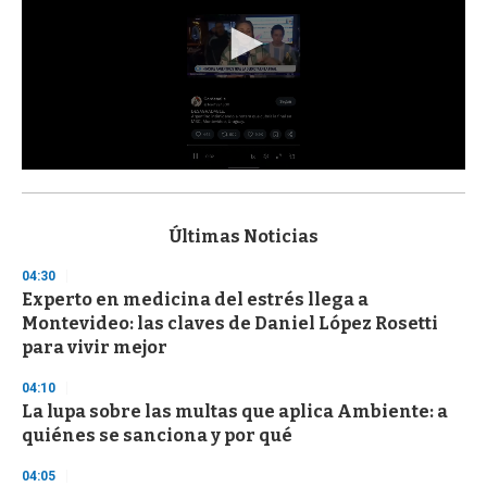
0
s
e
c
Últimas Noticias
o
n
04:30
d
Experto en medicina del estrés llega a
s
o
Montevideo: las claves de Daniel López Rosetti
f
para vivir mejor
3
3
s
04:10
e
La lupa sobre las multas que aplica Ambiente: a
c
quiénes se sanciona y por qué
o
n
d
04:05