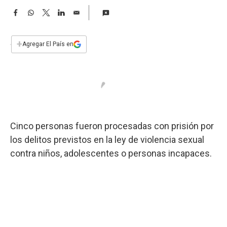
a
F
W
T
L
E
a
h
w
i
m
c
a
i
n
a
e
t
t
k
i
+
Agregar El País en
b
s
t
e
l
o
A
e
d
o
p
r
I
k
p
n
Cinco personas fueron procesadas con prisión por
los delitos previstos en la ley de violencia sexual
contra niños, adolescentes o personas incapaces.