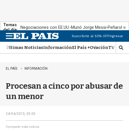
Temas
Negociaciones con EE.UU.
Murió Jorge Messi
Peñarol vs
del día:
Suscribite al 50% OFF
Ingresar
M
e
Últimas Noticias
Información
El País +
Ovación
TV Show
n
M
u
o
s
t
EL PAÍS
INFORMACIÓN
r
a
Procesan a cinco por abusar de
r
b
un menor
�
s
q
u
24/04/2015, 05:00
e
d
Compartir esta noticia